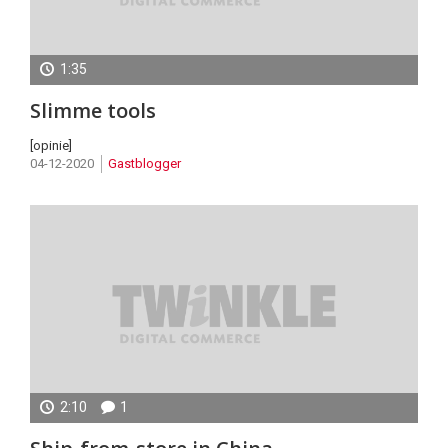
1:35
Gastcolumn
Slimme tools
Joost
Verbeek
[opinie]
04-12-2020
Gastblogger
(Isko)
2:10
1