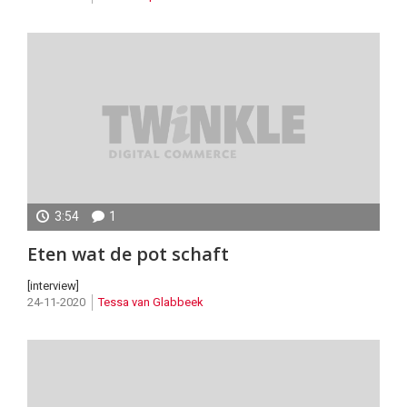
3:54
1
Pieter
Eten wat de pot schaft
Pot
lonkt
[interview]
24-11-2020
Tessa van Glabbeek
naar
het
buitenland