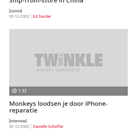
Ship-from-store in China
[opinie]
03-12-2020
Ed Sander
1:33
Nieuw
Monkeys loodsen je door iPhone-
in
reparatie
de
[interview]
Markt
02-12-2020
Danielle Scheffer