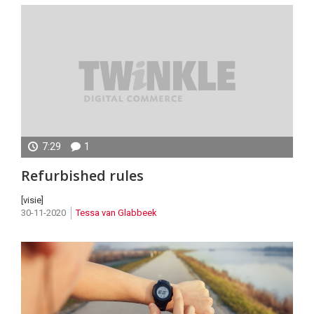
7:29
1
Thuiswerken
Refurbished rules
en
sustainability
[visie]
30-11-2020
Tessa van Glabbeek
belangrijke
drijfveren