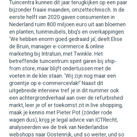
Twinkle
Magazine:
Tuincentra kunnen dit jaar terugkijken op een paar
nr.
Twinkle
bijzonder fraaie maanden, omzettechnisch. In de
nr.
eerste helft van 2020 gaven consumenten in
9
9
Nederland ruim 800 miljoen euro uit aan bloemen
-
-
en planten, tuinmeubels, bbq’s en overkappingen.
november
november
‘We hebben enorm goed gedraaid ja’, deelt Elise
2020
de Bruin, manager e-commerce & online
2020
marketing bij Intratuin, met Twinkle. Het
betreffende tuincentrum spint garen bij ship-
from store, maar blijft ondertussen met de
voeten in de klei staan. ‘Wij zijn nog maar een
groentje op e-commercevlak!’ Naast dit
uitgebreide interview tref je in dit nummer ook
een achtergrondverhaal aan over de refurbished
markt, leer je of er toekomst zit in live shopping,
maak je kennis met Pieter Pot (zónder rode
wagen dus), krijg je legal advice van ICTRecht,
analyseerden we de trek van Nederlandse
webshops naar Oostenrijk, und so weiter, und so