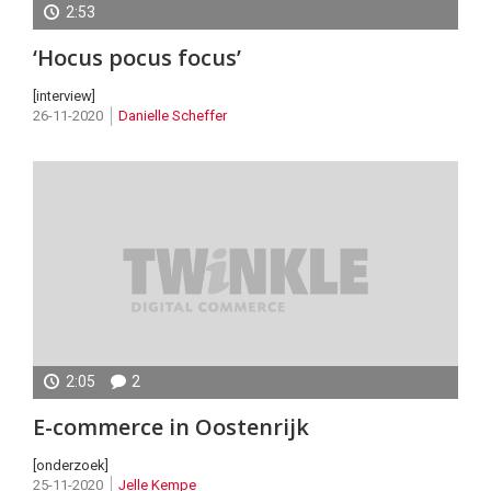
2:53
Life
‘Hocus pocus focus’
–
Marc
[interview]
26-11-2020
Danielle Scheffer
Scholten
2:05
2
Grenzeloos
E-commerce in Oostenrijk
[onderzoek]
25-11-2020
Jelle Kempe