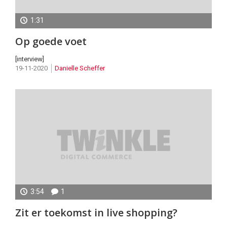
1:31
Nieuw
Op goede voet
in
de
[interview]
19-11-2020
Danielle Scheffer
Markt
3:54
1
De
Zit er toekomst in live shopping?
kwestie