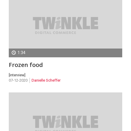
1:34
Nieuw
Frozen food
in
de
[interview]
07-12-2020
Danielle Scheffer
Markt