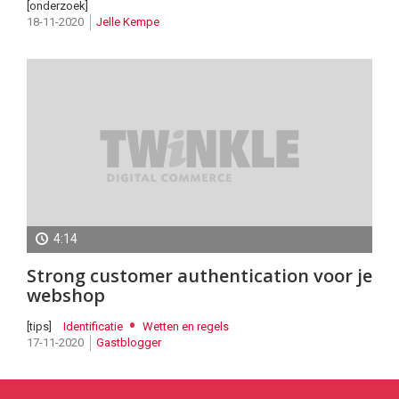
[onderzoek]
18-11-2020
Jelle Kempe
4:14
Legal
Strong customer authentication voor je
Advice
webshop
[tips]
Identificatie
Wetten en regels
17-11-2020
Gastblogger