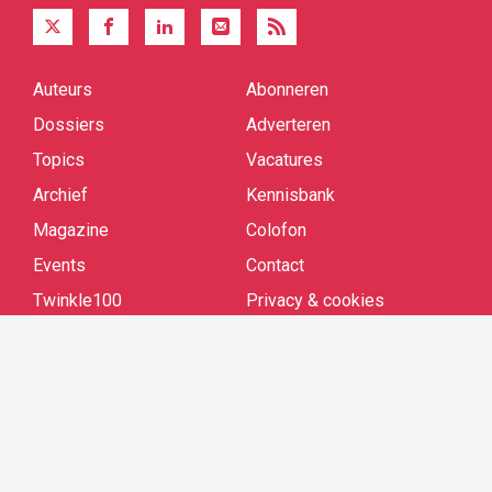
Auteurs
Abonneren
Quick
links
Dossiers
Adverteren
Topics
Vacatures
Archief
Kennisbank
Magazine
Colofon
Events
Contact
Twinkle100
Privacy & cookies
Cookie settings
Ontvang onze nieuwsbrief
Aanmelden