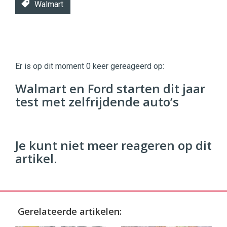
Walmart
Twinkle
Twinkle
|
Er is op dit moment 0 keer gereageerd op:
Digital
Commerce
https://twinklemagazine.nl
Walmart en Ford starten dit jaar
test met zelfrijdende auto’s
96
54
Je kunt niet meer reageren op dit
artikel.
Gerelateerde artikelen: