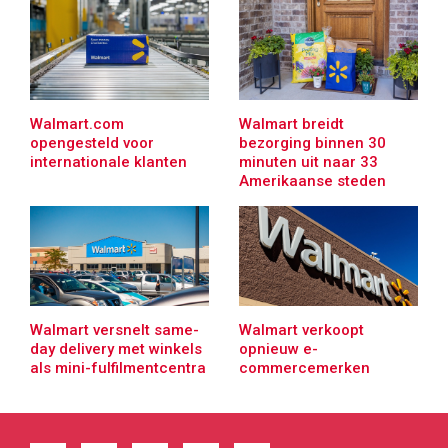
Walmart.com
Walmart breidt
opengesteld voor
bezorging binnen 30
internationale klanten
minuten uit naar 33
Amerikaanse steden
Walmart versnelt same-
Walmart verkoopt
day delivery met winkels
opnieuw e-
als mini-fulfilmentcentra
commercemerken