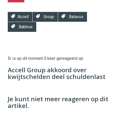
Accell
Group
Batavus
Babboe
Twinkle
Twinkle
|
Er is op dit moment 0 keer gereageerd op:
Digital
Commerce
https://twinklemagazine.nl
Accell Group akkoord over
kwijtschelden deel schuldenlast
96
54
Je kunt niet meer reageren op dit
artikel.