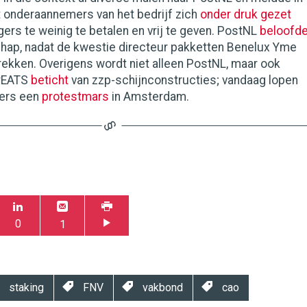
 onderaannemers van het bedrijf zich
onder druk gezet
ers te weinig te betalen en vrij te geven. PostNL
beloofd
schap, nadat de kwestie directeur pakketten Benelux Yme
ekken. Overigens wordt niet alleen PostNL, maar ook
erEATS
beticht
van zzp-schijnconstructies; vandaag lopen
gers een
protestmars
in Amsterdam.
0
1
staking
FNV
vakbond
cao