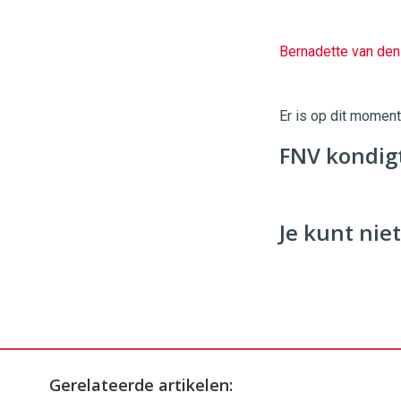
Bernadette van de
Twinkle
|
Digital
Er is op dit momen
Commerce
https://
FNV kondig
96
54
Je kunt niet
Gerelateerde artikelen: