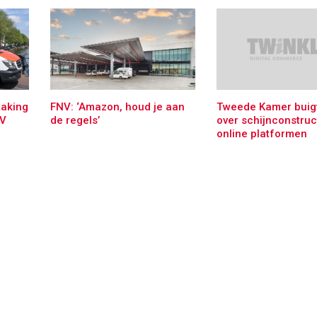
taking
FNV: ‘Amazon, houd je aan
Tweede Kamer buigt
NV
de regels’
over schijnconstruc
online platformen