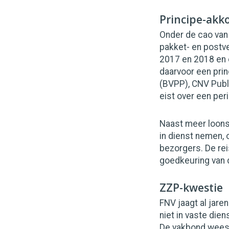
Principe-akk
Onder de cao van
pakket- en postve
2017 en 2018 en e
daarvoor een pri
(BVPP), CNV Publ
eist over een per
Naast meer loon
in dienst nemen, 
bezorgers. De rei
goedkeuring van 
ZZP-kwestie
FNV jaagt al jare
niet in vaste die
De vakbond wees 