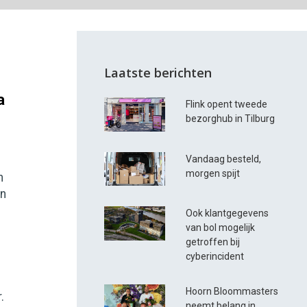
Laatste berichten
a
Flink opent tweede
bezorghub in Tilburg
Vandaag besteld,
morgen spijt
h
un
Ook klantgegevens
van bol mogelijk
getroffen bij
cyberincident
Hoorn Bloommasters
.
neemt belang in