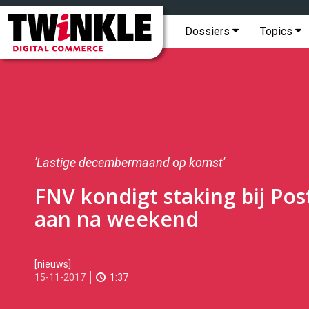
Topmenu
Twinkle
|
Hoofdmenu
Dossiers
Topics
Digital
Commerce
'Lastige decembermaand op komst'
FNV kondigt staking bij Po
aan na weekend
2017-
[nieuws]
11-
15-11-2017
1:37
15T16:30:00
2017-