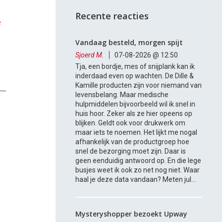
Recente reacties
e
Vandaag besteld, morgen spijt
Sjoerd M.
07-08-2026 @ 12:50
Tja, een bordje, mes of snijplank kan ik
inderdaad even op wachten. De Dille &
Kamille producten zijn voor niemand van
levensbelang. Maar medische
hulpmiddelen bijvoorbeeld wil ik snel in
huis hoor. Zeker als ze hier opeens op
blijken. Geldt ook voor drukwerk om
maar iets te noemen. Het lijkt me nogal
afhankelijk van de productgroep hoe
snel de bezorging moet zijn. Daar is
geen eenduidig antwoord op. En die lege
busjes weet ik ook zo net nog niet. Waar
haal je deze data vandaan? Meten jul...
Mysteryshopper bezoekt Upway