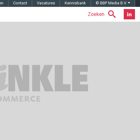
en
Contact
Vacatures
Kennisbank
© BBP Media B.V.
Zoeken
Nieuwsb