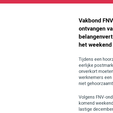
11-
16
1000
562
Vakbond FNV 
ontvangen v
belangenvert
het weekend 
Tijdens een hoor
eerlijke postmarkt
onverkort moeten
werknemers een a
niet gehoorzaamt
Volgens FNV-onde
komend weekend. ‘
lastige decemberm