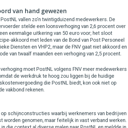
oord van hand gewezen
 PostNL vallen zo'n twintigduizend medewerkers. De
rvoerder stelde een loonsverhoging van 2,6 procent over
en eenmalige uitkering van 50 euro voor; het sloot
ncipe-akkoord met leden van de Bond van Post Personeel
ieke Diensten en VHP2, maar de FNV gaat niet akkoord en
iode van twaalf maanden een verhoging van 2,5 procent.
sverhoging moet PostNL volgens FNV meer medewerkers
omdat de werkdruk te hoog zou liggen bij de huidige
skostenvergoeding die PostNL biedt, kon ook niet op
de vakbond rekenen.
n op schijnconstructies waarbij werknemers van bedrijven
nst worden genomen, maar feitelijk in vast verband werken.
in die context al diverse malen naar PostNL en meldde in