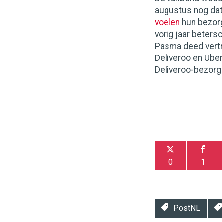
augustus nog dat
voelen
hun bezorg
vorig jaar beter
Pasma deed vertr
Deliveroo en Ub
Deliveroo-bezor
0
1
PostNL