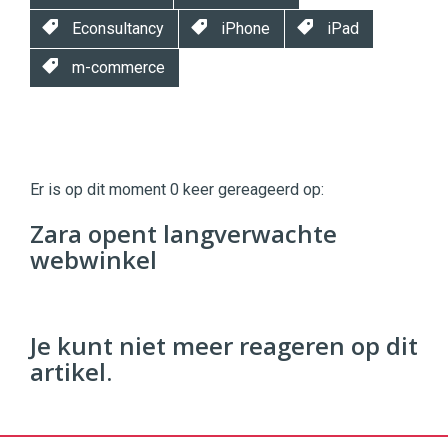
Econsultancy
iPhone
iPad
m-commerce
Twinkle
Twinkle
|
Er is op dit moment 0 keer gereageerd op:
Digital
Commerce
https://twinklemagazine.nl
Zara opent langverwachte
webwinkel
96
54
Je kunt niet meer reageren op dit
artikel.