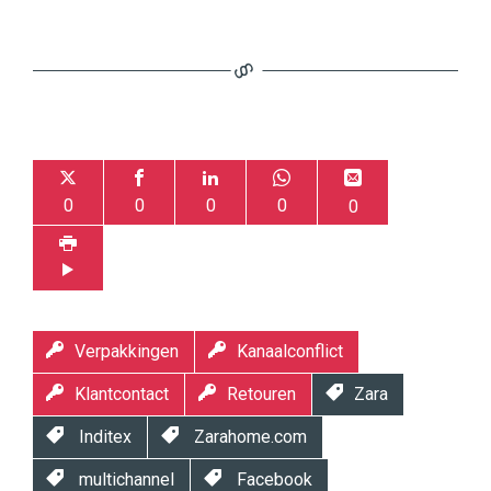
0
0
0
0
0
Verpakkingen
Kanaalconflict
Klantcontact
Retouren
Zara
Inditex
Zarahome.com
multichannel
Facebook