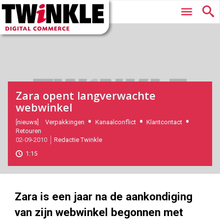
Twinkle
Hoofdmenu
|
Digital
Commerce
Zara opent langverwachte
webwinkel
2010-
[nieuws]
Verpakkingen
Kanaalconflict
Klantcontact
Retouren
09-
02-09-2010
Redactie Twinkle
02T11:15:00
2017-
1:15
11-
08
180
101
Zara is een jaar na de aankondiging
van zijn webwinkel begonnen met