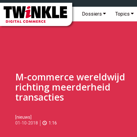
Topmenu
Twinkle
|
Hoofdmenu
Dossiers
Topics
Digital
Commerce
M-commerce wereldwijd
richting meerderheid
transacties
2018-
[nieuws]
10-
01-10-2018
1:16
01T10:36:00
2018-