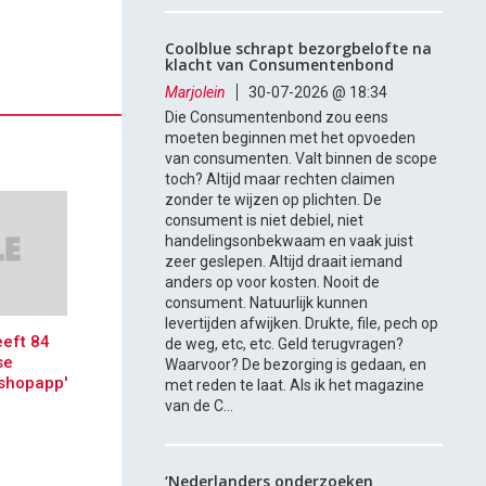
Coolblue schrapt bezorgbelofte na
klacht van Consumentenbond
Marjolein
30-07-2026 @ 18:34
Die Consumentenbond zou eens
moeten beginnen met het opvoeden
van consumenten. Valt binnen de scope
toch? Altijd maar rechten claimen
zonder te wijzen op plichten. De
consument is niet debiel, niet
handelingsonbekwaam en vaak juist
zeer geslepen. Altijd draait iemand
anders op voor kosten. Nooit de
consument. Natuurlijk kunnen
levertijden afwijken. Drukte, file, pech op
eeft 84
de weg, etc, etc. Geld terugvragen?
se
Waarvoor? De bezorging is gedaan, en
 shopapp'
met reden te laat. Als ik het magazine
van de C...
‘Nederlanders onderzoeken