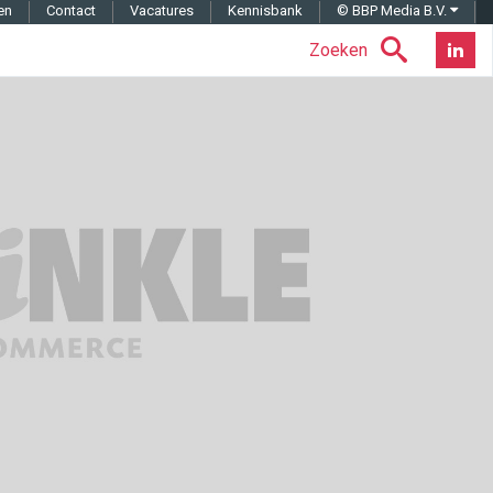
en
Contact
Vacatures
Kennisbank
© BBP Media B.V.
Zoeken
Nieuwsb