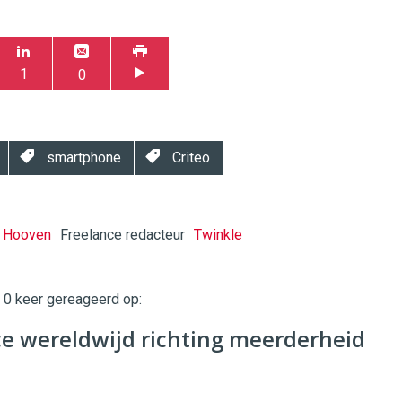
1
0
smartphone
Criteo
n Hooven
Freelance redacteur
Twinkle
t 0 keer gereageerd op:
twinklemagazine.nl
 wereldwijd richting meerderheid