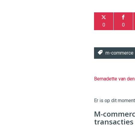
0
0
m-commerce
Bernadette van de
Twinkle
|
Digital
Er is op dit momen
Commerce
https://
M-commerce
96
54
transacties