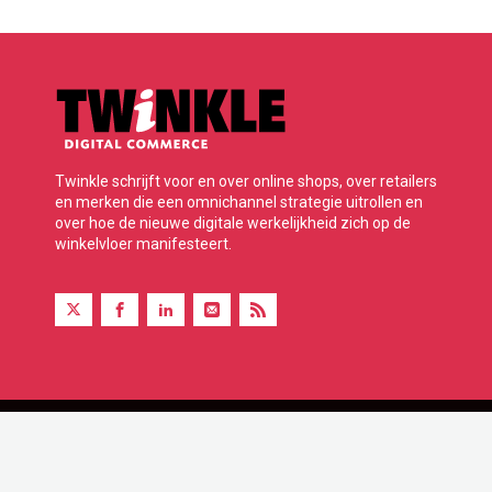
Twinkle schrijft voor en over online shops, over retailers
en merken die een omnichannel strategie uitrollen en
over hoe de nieuwe digitale werkelijkheid zich op de
winkelvloer manifesteert.
Twinkle is onderdeel van BBP Media B.V.
© 2026 Alle rechten voorbehouden