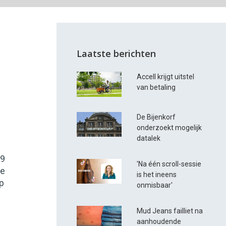
Laatste berichten
Accell krijgt uitstel
van betaling
De Bijenkorf
onderzoekt mogelijk
datalek
49
'Na één scroll-sessie
ge
is het ineens
p
onmisbaar'
Mud Jeans failliet na
aanhoudende