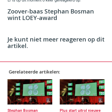
Er is op dit moment 0 keer gereageerd op:
Digital
Commerce
https://twinklemagazine.nl
Zoover-baas Stephan Bosman
wint LOEY-award
96
54
Je kunt niet meer reageren op dit
artikel.
Gerelateerde artikelen:
Stephan Bosman
Plus start uitrol nieuwe