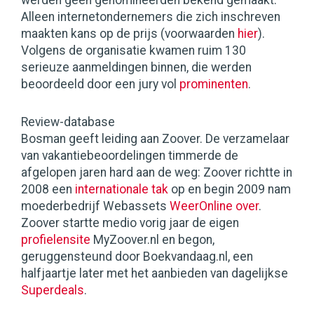
werden geen genomineerden bekend gemaakt.
Alleen internetondernemers die zich inschreven
maakten kans op de prijs (voorwaarden
hier
).
Volgens de organisatie kwamen ruim 130
serieuze aanmeldingen binnen, die werden
beoordeeld door een jury vol
prominenten
.
Review-database
Bosman geeft leiding aan Zoover. De verzamelaar
van vakantiebeoordelingen timmerde de
afgelopen jaren hard aan de weg: Zoover richtte in
2008 een
internationale tak
op en begin 2009 nam
moederbedrijf Webassets
WeerOnline over
.
Zoover startte medio vorig jaar de eigen
profielensite
MyZoover.nl en begon,
geruggensteund door Boekvandaag.nl, een
halfjaartje later met het aanbieden van dagelijkse
Superdeals
.