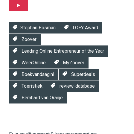
Stephan Bosman
LOEY Award
Zoover
Leading Online Entrepreneur of the Year
WeerOnline
MyZoover
Boekvandaag.nl
Superdeals
Toeristiek
review-database
Bernhard van Oranje
Twinkle
Twinkle
|