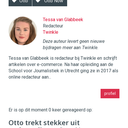
Otto
Otto Now
Tessa van Glabbeek
Redacteur
Twinkle
Deze auteur levert geen nieuwe
bijdragen meer aan Twinkle.
Tessa van Glabbeek is redacteur bij Twinkle en schrijft
artikelen over e-commerce. Na haar opleiding aan de
School voor Journalistiek in Utrecht ging ze in 2017 als
online redacteur aan...
Twinkle
profiel
|
Digital
Commerce
https://twinklemagazine.nl
Er is op dit moment 0 keer gereageerd op:
96
Otto trekt stekker uit
54