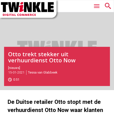
Twinkle
Hoofdmenu
|
Digital
Commerce
Otto trekt stekker uit
verhuurdienst Otto Now
2021-
[nieuws]
15-01-2021
Tessa van Glabbeek
01-
15T10:47:00
0:51
2021-
01-
15
1000
562
De Duitse retailer Otto stopt met de
verhuurdienst Otto Now waar klanten