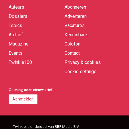
Auteurs
Abonneren
Quick
links
Dossiers
Adverteren
Topics
Vacatures
Archief
Kennisbank
Magazine
Colofon
Events
Contact
Twinkle100
Privacy & cookies
Cookie settings
Ontvang onze nieuwsbrief
Aanmelden
Twinkle is onderdeel van BBP Media B.V.