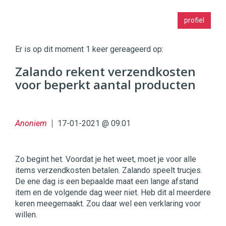
Twinkle
profiel
|
Digital
Commerce
https://twinklemagazine.nl
Er is op dit moment 1 keer gereageerd op:
96
Zalando rekent verzendkosten
54
voor beperkt aantal producten
Anoniem
17-01-2021 @ 09:01
Zo begint het. Voordat je het weet, moet je voor alle
items verzendkosten betalen. Zalando speelt trucjes.
De ene dag is een bepaalde maat een lange afstand
item en de volgende dag weer niet. Heb dit al meerdere
keren meegemaakt. Zou daar wel een verklaring voor
willen.