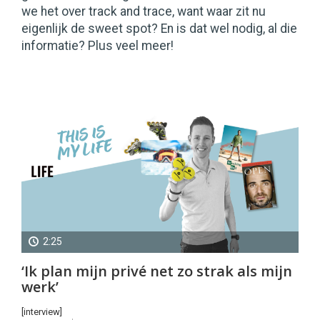
we het over track and trace, want waar zit nu
eigenlijk de sweet spot? En is dat wel nodig, al die
informatie? Plus veel meer!
2:25
Life
‘Ik plan mijn privé net zo strak als mijn
Wilco
werk’
Koot
[interview]
(PassaSports)