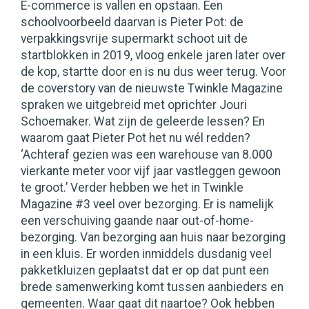
Twinkle
Magazine:
E-commerce is vallen en opstaan. Een
nr.
Twinkle
schoolvoorbeeld daarvan is Pieter Pot: de
nr.
verpakkingsvrije supermarkt schoot uit de
3
3
startblokken in 2019, vloog enkele jaren later over
-
-
de kop, startte door en is nu dus weer terug. Voor
maart
maart
de coverstory van de nieuwste Twinkle Magazine
2026
spraken we uitgebreid met oprichter Jouri
2026
Schoemaker. Wat zijn de geleerde lessen? En
waarom gaat Pieter Pot het nu wél redden?
‘Achteraf gezien was een warehouse van 8.000
vierkante meter voor vijf jaar vastleggen gewoon
te groot.’ Verder hebben we het in Twinkle
Magazine #3 veel over bezorging. Er is namelijk
een verschuiving gaande naar out-of-home-
bezorging. Van bezorging aan huis naar bezorging
in een kluis. Er worden inmiddels dusdanig veel
pakketkluizen geplaatst dat er op dat punt een
brede samenwerking komt tussen aanbieders en
gemeenten. Waar gaat dit naartoe? Ook hebben