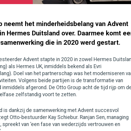
p neemt het minderheidsbelang van Advent
l in Hermes Duitsland over. Daarmee komt ee
 samenwerking die in 2020 werd gestart.
vesteerder Advent stapte in 2020 in zowel Hermes Duitsla
ng) als Hermes UK, inmiddels bekend als Evri
ang). Doel van het partnerschap was het moderniseren va
viteiten. Volgens beide partijen is de transformatie van
inmiddels afgerond. De Otto Group acht de tijd rijp om d
lfase zelfstandig voort te zetten.
d is dankzij de samenwerking met Advent succesvol
zegt Otto-bestuurder Kay Schiebur. Ranjan Sen, managing
t, spreekt van ‘een fase van wederzijds vertrouwen en