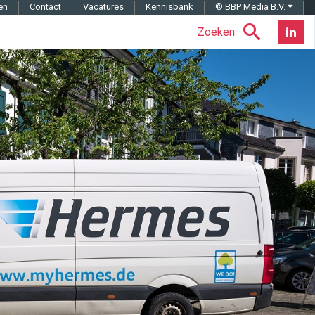
en
Contact
Vacatures
Kennisbank
© BBP Media B.V.
Zoeken
Nieuwsb