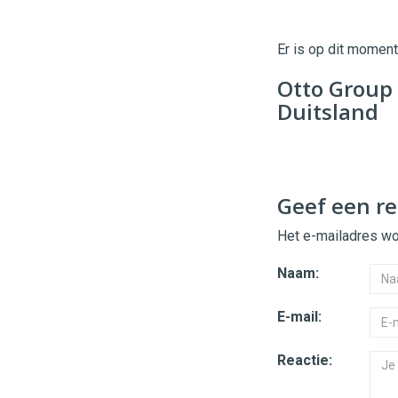
Twinkle
|
Digital
Er is op dit momen
Commerce
https://
Otto Group 
96
54
Duitsland
Geef een re
Het e-mailadres wor
Naam:
E-mail:
Reactie: