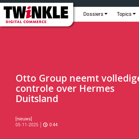
Topmenu
Twinkle
|
Hoofdmenu
Dossiers
Topics
Digital
Commerce
Otto Group neemt volledig
controle over Hermes
Duitsland
2025-
[nieuws]
11-
05-11-2025
0:44
05T10:14:00
2025-