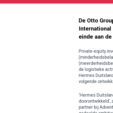
11-
05
1000
562
De Otto Grou
Internationa
einde aan de
Private-equity in
(minderheidsbela
(meerderheidsbel
de logistieke acti
Hermes Duitsland 
volgende ontwikke
‘Hermes Duitslan
doorontwikkeld’, 
partner bij Adven