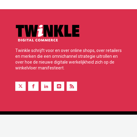
Twinkle schrijft voor en over online shops, over retailers
en merken die een omnichannel strategie uitrollen en
over hoe de nieuwe digitale werkelijkheid zich op de
winkelvloer manifesteert.
Twinkle is onderdeel van BBP Media B.V.
© 2026 Alle rechten voorbehouden