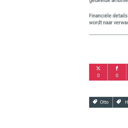
gedeelde ambitie’
Financiële detail
wordt naar verwa
0
0
Otto
H
Twinkle