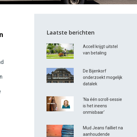
Laatste berichten
n
Accell krijgt uitstel
van betaling
nd
De Bijenkorf
n
onderzoekt mogelijk
datalek
e
'Na één scroll-sessie
is het ineens
onmisbaar'
Mud Jeans failliet na
aanhoudende