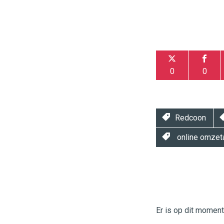
0
0
Redcoon
online omzet
Twinkle
Twinkle
|
Digital
Er is op dit momen
Commerce
https://