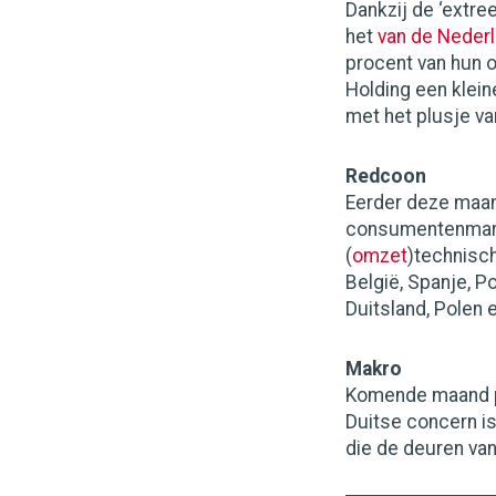
Dankzij de ‘extr
het
van de Neder
procent van hun o
Holding een klein
met het plusje v
Redcoon
Eerder deze maa
consumentenmark
(
omzet
)technisch
België, Spanje, P
Duitsland, Polen e
Makro
Komende maand pub
Duitse concern i
die de deuren van