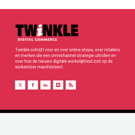
Twinkle schrijft voor en over online shops, over retailers
en merken die een omnichannel strategie uitrollen en
over hoe de nieuwe digitale werkelijkheid zich op de
winkelvloer manifesteert.
Twinkle is onderdeel van BBP Media B.V.
© 2026 Alle rechten voorbehouden