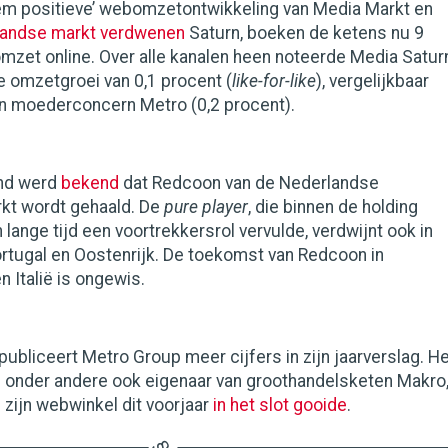
eem positieve’ webomzetontwikkeling van Media Markt en
landse markt verdwenen
Saturn, boeken de ketens nu 9
mzet online. Over alle kanalen heen noteerde Media Satur
e omzetgroei van 0,1 procent (
like-for-like
), vergelijkbaar
an moederconcern Metro (0,2 procent).
nd werd
bekend
dat Redcoon van de Nederlandse
t wordt gehaald. De
pure player
, die binnen de holding
 lange tijd een voortrekkersrol vervulde, verdwijnt ook in
ortugal en Oostenrijk. De toekomst van Redcoon in
n Italië is ongewis.
liceert Metro Group meer cijfers in zijn jaarverslag. He
s onder andere ook eigenaar van groothandelsketen Makro
 zijn webwinkel dit voorjaar
in het slot gooide
.