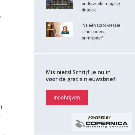
onderzoekt mogelijk
datalek
n
'Na één scroll-sessie
is het ineens
onmisbaar'
Mis niets! Schrijf je nu in
voor de gratis nieuwsbrief:
Inschrijven
t
,