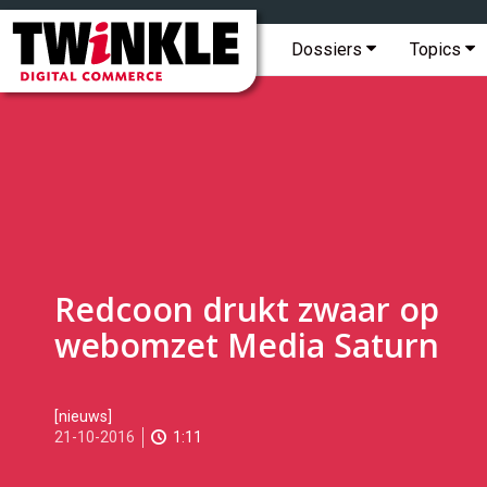
Topmenu
Twinkle
|
Hoofdmenu
Dossiers
Topics
Digital
Commerce
Redcoon drukt zwaar op
webomzet Media Saturn
2016-
[nieuws]
10-
21-10-2016
1:11
21T10:48:00
2017-