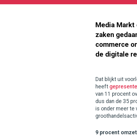
05-
27
180
101
Media Markt 
zaken gedaan 
commerce omz
de digitale r
Dat blijkt uit vo
heeft
gepresente
van 11 procent o
dus dan de 35 pr
is onder meer te w
groothandelsactiv
9 procent omzet