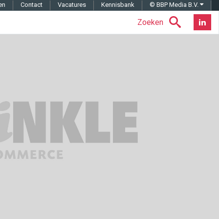
en
Contact
Vacatures
Kennisbank
© BBP Media B.V.
Zoeken
Nieuwsb