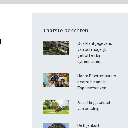
Laatste berichten
t
Ook klantgegevens
van bol mogelijk
getroffen bij
cyberincident
Hoorn Bloommasters
neemt belang in
Topgeschenken
Accell krijgt uitstel
van betaling
De Bijenkorf