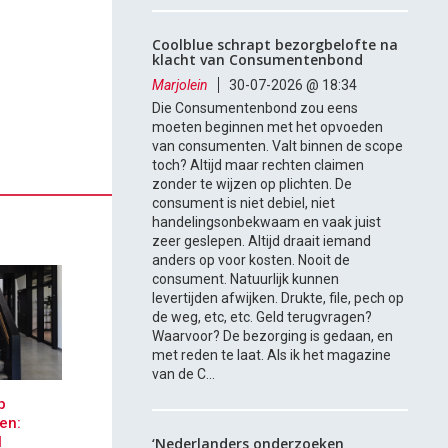
Coolblue schrapt bezorgbelofte na
klacht van Consumentenbond
Marjolein
30-07-2026 @ 18:34
Die Consumentenbond zou eens
moeten beginnen met het opvoeden
van consumenten. Valt binnen de scope
toch? Altijd maar rechten claimen
zonder te wijzen op plichten. De
consument is niet debiel, niet
handelingsonbekwaam en vaak juist
zeer geslepen. Altijd draait iemand
anders op voor kosten. Nooit de
consument. Natuurlijk kunnen
levertijden afwijken. Drukte, file, pech op
de weg, etc, etc. Geld terugvragen?
Waarvoor? De bezorging is gedaan, en
met reden te laat. Als ik het magazine
van de C...
p
en:
l
‘Nederlanders onderzoeken