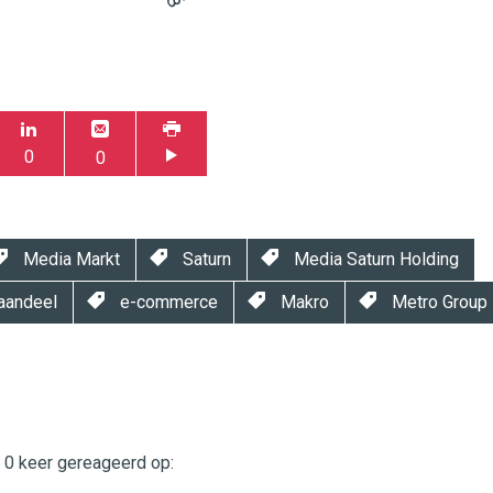
0
0
Media Markt
Saturn
Media Saturn Holding
aandeel
e-commerce
Makro
Metro Group
t 0 keer gereageerd op:
twinklemagazine.nl