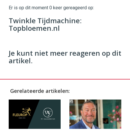
|
Er is op dit moment 0 keer gereageerd op:
Digital
Commerce
https://twinklemagazine.nl
Twinkle Tijdmachine:
Topbloemen.nl
96
54
Je kunt niet meer reageren op dit
artikel.
Gerelateerde artikelen: