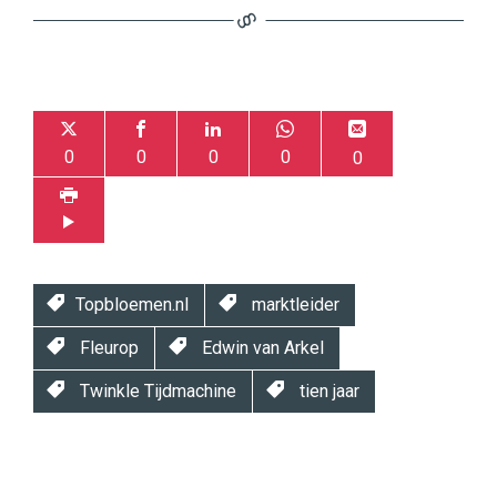
0
0
0
0
0
Topbloemen.nl
marktleider
Fleurop
Edwin van Arkel
Twinkle Tijdmachine
tien jaar
Twinkle
Twinkle