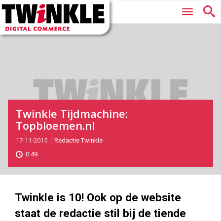
Twinkle
Hoofdmenu
|
Digital
Commerce
Twinkle Tijdmachine:
Topbloemen.nl
2015-
17-11-2015
Redactie Twinkle
11-
0:49
17T11:27:00
2017-
05-
27
Twinkle is 10! Ook op de website
180
101
staat de redactie stil bij de tiende