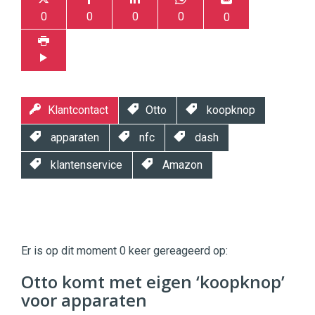
0
0
0
0
0
Klantcontact
Otto
koopknop
apparaten
nfc
dash
klantenservice
Amazon
Twinkle
Twinkle
|
Er is op dit moment 0 keer gereageerd op:
Digital
Commerce
https://twinklemagazine.nl
Otto komt met eigen ‘koopknop’
voor apparaten
96
54