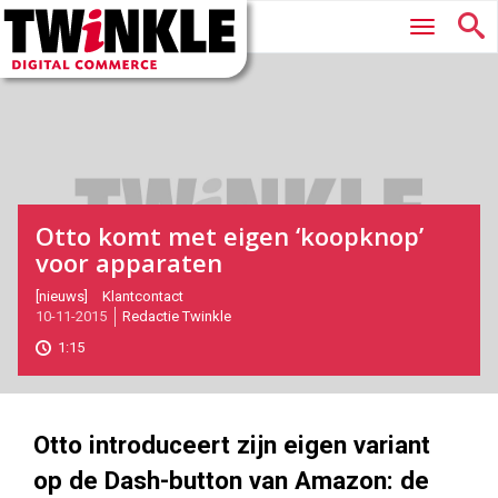
Twinkle
Hoofdmenu
|
Digital
Commerce
Otto komt met eigen ‘koopknop’
voor apparaten
2015-
[nieuws]
Klantcontact
10-11-2015
Redactie Twinkle
11-
10T12:14:00
1:15
2017-
05-
27
180
101
Otto introduceert zijn eigen variant
op de Dash-button van Amazon: de