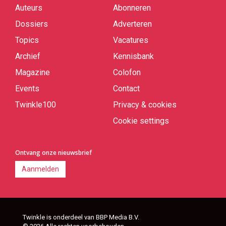
Auteurs
Abonneren
Quick
links
Dossiers
Adverteren
Topics
Vacatures
Archief
Kennisbank
Magazine
Colofon
Events
Contact
Twinkle100
Privacy & cookies
Cookie settings
Ontvang onze nieuwsbrief
Aanmelden
Twinkle is onderdeel van BBP Media B.V.