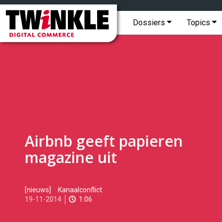
Topmenu
Twinkle
|
Hoofdmenu
Dossiers
Topics
Digital
Commerce
Airbnb geeft papieren
magazine uit
2014-
[nieuws]
Kanaalconflict
11-
19-11-2014
1:06
19T14:08:00
2017-