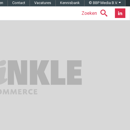
en
Contact
Vacatures
Kennisbank
© BBP Media B.V.
Zoeken
Nieuwsb