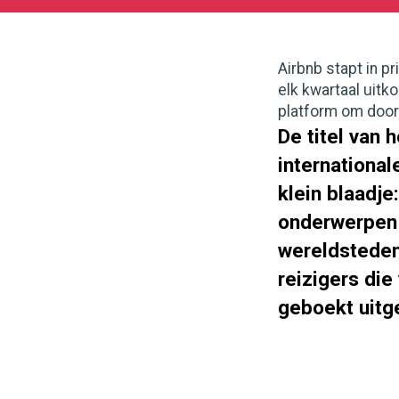
11-
08
180
101
Airbnb stapt in p
elk kwartaal uitk
platform om door
De titel van 
internationa
klein blaadje
onderwerpen a
wereldsteden
reizigers die
geboekt uitg