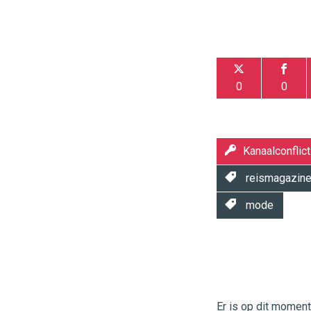
0
0
Kanaalconflict
reismagazin
mode
Twinkle
Twinkle
|
Digital
Er is op dit momen