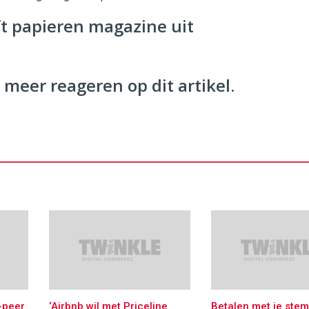
twinklemagazine.nl
t papieren magazine uit
 meer reageren op dit artikel.
-peer
‘Airbnb wil met Priceline
Betalen met je stem 