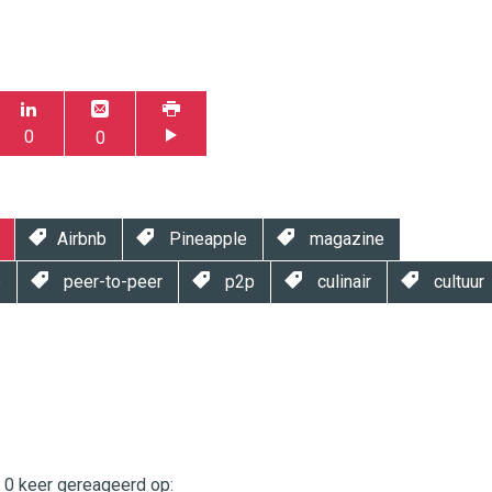
0
0
Airbnb
Pineapple
magazine
e
peer-to-peer
p2p
culinair
cultuur
t 0 keer gereageerd op: