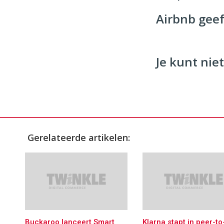
Commerce
https://
Airbnb geef
96
54
Je kunt niet
Gerelateerde artikelen:
Buckaroo lanceert Smart
Klarna stapt in peer-to