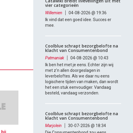
Catawiki breidt liveveilingen uit met
vier categorieën
Willemien
04-08-2026 @ 19:36
Ik vind dat een goed idee. Succes er
mee.
Coolblue schrapt bezorgbelofte na
klacht van Consumentenbond
Patmaniak
04-08-2026 @ 10:43
Ik ben het met je eens. Echter zijn wij
met z'n allen doorgeslagen in
leverbeloftes. Als we daar nu eens
logischere tijden van maken, dan wordt
het een stuk eenvoudiger. Vandaag
besteld, vandaag verzonden.
Coolblue schrapt bezorgbelofte na
klacht van Consumentenbond
Marjolein
30-07-2026 @ 18:34
bij
Die Consumentenbond zou eens