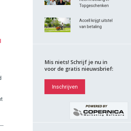
Topgeschenken
Accell krijgt uitstel
van betaling
l
Mis niets! Schrijf je nu in
voor de gratis nieuwsbrief:
k
d
Inschrijven
ut