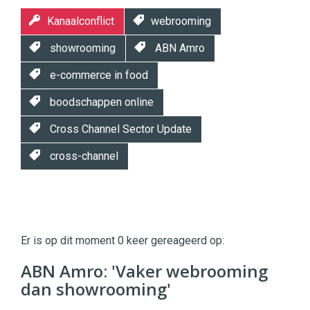
Kanaalconflict
webrooming
showrooming
ABN Amro
e-commerce in food
boodschappen online
Cross Channel Sector Update
cross-channel
Twinkle
Twinkle
|
Er is op dit moment 0 keer gereageerd op:
Digital
Commerce
https://twinklemagazine.nl
ABN Amro: 'Vaker webrooming
dan showrooming'
96
54