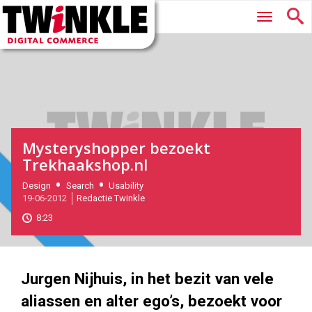
Twinkle
Hoofdmenu
|
Digital
Commerce
Mysteryshopper bezoekt
Trekhaakshop.nl
2012-
Design
Search
Usability
Magazine
19-06-2012
Redactie Twinkle
06-
19T10:00:00
8:23
2017-
11-
09
180
101
Jurgen Nijhuis, in het bezit van vele
aliassen en alter ego’s, bezoekt voor