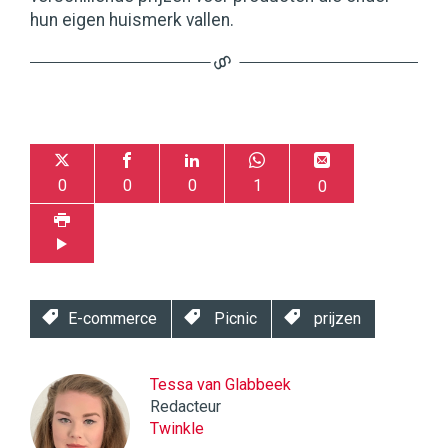
hun eigen huismerk vallen.
0
0
0
1
0
E-commerce
Picnic
prijzen
Tessa van Glabbeek
Redacteur
Twinkle