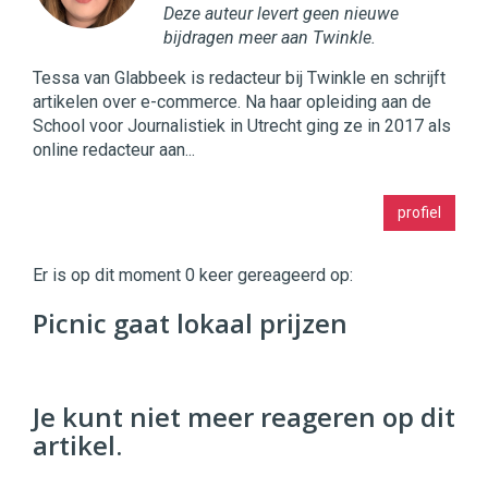
Deze auteur levert geen nieuwe
bijdragen meer aan Twinkle.
Tessa van Glabbeek is redacteur bij Twinkle en schrijft
artikelen over e-commerce. Na haar opleiding aan de
School voor Journalistiek in Utrecht ging ze in 2017 als
online redacteur aan...
Twinkle
profiel
|
Digital
Commerce
https://twinklemagazine.nl
Er is op dit moment 0 keer gereageerd op:
96
Picnic gaat lokaal prijzen
54
Je kunt niet meer reageren op dit
artikel.