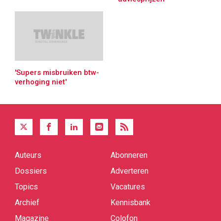
'Supers misbruiken btw-
verhoging niet'
Auteurs
Abonneren
Quick
links
Dossiers
Adverteren
Topics
Vacatures
Archief
Kennisbank
Magazine
Colofon