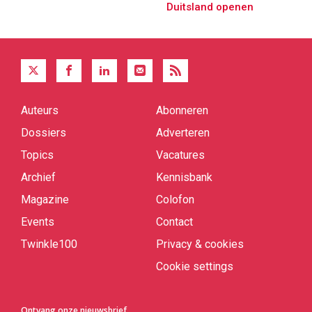
Duitsland openen
Auteurs
Abonneren
Quick
links
Dossiers
Adverteren
Topics
Vacatures
Archief
Kennisbank
Magazine
Colofon
Events
Contact
Twinkle100
Privacy & cookies
Cookie settings
Ontvang onze nieuwsbrief