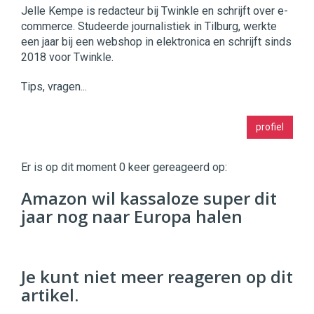
Jelle Kempe is redacteur bij Twinkle en schrijft over e-
commerce. Studeerde journalistiek in Tilburg, werkte
een jaar bij een webshop in elektronica en schrijft sinds
2018 voor Twinkle.
Tips, vragen...
Twinkle
profiel
|
Digital
Commerce
https://twinklemagazine.nl
Er is op dit moment 0 keer gereageerd op:
96
Amazon wil kassaloze super dit
54
jaar nog naar Europa halen
Je kunt niet meer reageren op dit
artikel.