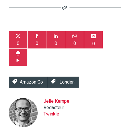
0
0
0
0
0
Amazon Go
Londen
Jelle Kempe
Redacteur
Twinkle