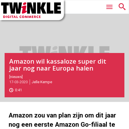
Twinkle
Hoofdmenu
|
Digital
Commerce
Amazon wil kassaloze super dit
jaar nog naar Europa halen
2020-
[nieuws]
17-03-2020
Jelle Kempe
03-
17T15:20:00
0:41
2020-
03-
17
1000
562
Amazon zou van plan zijn om dit jaar
nog een eerste Amazon Go-filiaal te