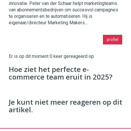
innovatie. Peter van der Schaar helpt marketingteams
van abonnementsbedrijven om succesvol campagnes
te organiseren en te automatiseren. Hij is
eigenaar/directeur Marketing Makers...
Twinkle
profiel
|
Digital
Commerce
https://twinklemagazine.nl
Er is op dit moment 0 keer gereageerd op:
96
Hoe ziet het perfecte e-
54
commerce team eruit in 2025?
Je kunt niet meer reageren op dit
artikel.