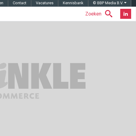
en
Contact
Vacatures
Kennisbank
© BBP Media B.V.
Zoeken
Nieuwsb