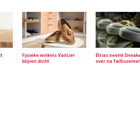
t
Fysieke winkels VanLier
Etrias neemt Snea
blijven dicht
over na faillisseme