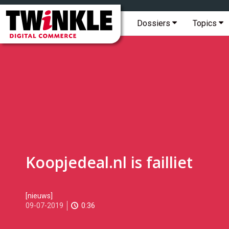
Topmenu
Twinkle
|
Hoofdmenu
Dossiers
Topics
Digital
Commerce
Koopjedeal.nl is failliet
2019-
[nieuws]
07-
09-07-2019
0:36
09T11:33:00
2019-