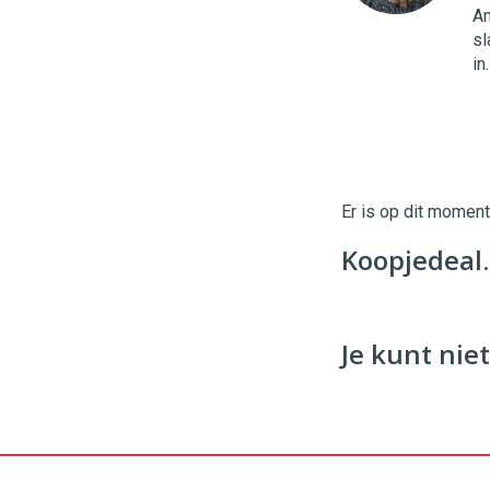
Am
sl
96
54
in
Er is op dit momen
Koopjedeal.n
Je kunt niet