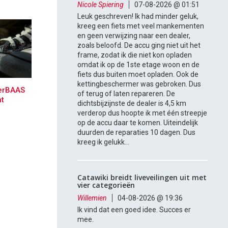
Nicole Spiering
07-08-2026 @ 01:51
Leuk geschreven! Ik had minder geluk,
kreeg een fiets met veel mankementen
en geen verwijzing naar een dealer,
zoals beloofd. De accu ging niet uit het
frame, zodat ik die niet kon opladen
omdat ik op de 1ste etage woon en de
fiets dus buiten moet opladen. Ook de
kettingbeschermer was gebroken. Dus
kerBAAS
of terug of laten repareren. De
nt
dichtsbijzijnste de dealer is 4,5 km
verderop dus hoopte ik met één streepje
op de accu daar te komen. Uiteindelijk
duurden de reparaties 10 dagen. Dus
kreeg ik gelukk...
Catawiki breidt liveveilingen uit met
vier categorieën
Willemien
04-08-2026 @ 19:36
Ik vind dat een goed idee. Succes er
mee.