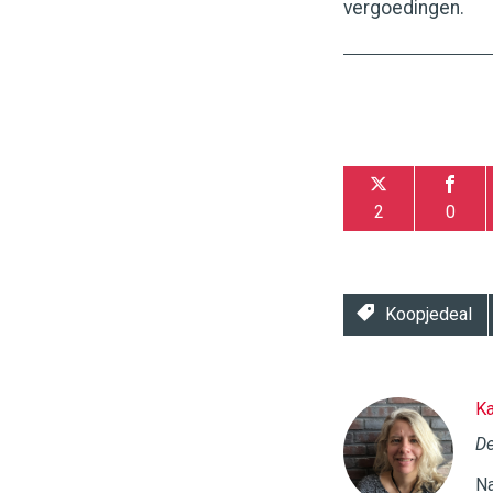
vergoedingen.
2
0
Koopjedeal
Ka
Twinkle
|
De
Digital
Na
Commerce
https://