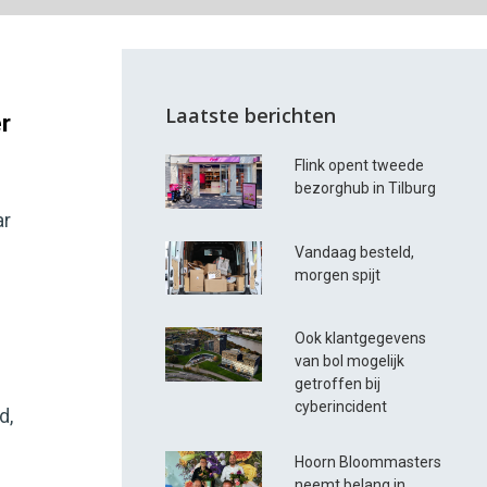
Laatste berichten
r
Flink opent tweede
bezorghub in Tilburg
ar
Vandaag besteld,
morgen spijt
Ook klantgegevens
van bol mogelijk
getroffen bij
cyberincident
d,
Hoorn Bloommasters
neemt belang in