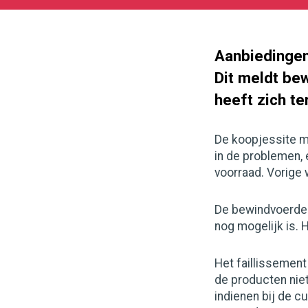
07-
09
1000
562
Aanbiedingenw
Dit meldt bew
heeft zich t
De koopjessite m
in de problemen, 
voorraad. Vorige
De bewindvoerder
nog mogelijk is. 
Het faillissement
de producten niet
indienen bij de cu