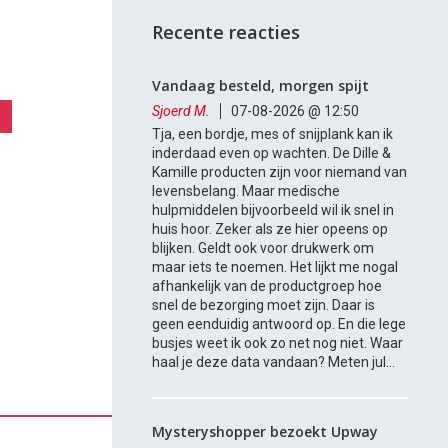
Recente reacties
Vandaag besteld, morgen spijt
Sjoerd M.
07-08-2026 @ 12:50
Tja, een bordje, mes of snijplank kan ik
inderdaad even op wachten. De Dille &
Kamille producten zijn voor niemand van
levensbelang. Maar medische
hulpmiddelen bijvoorbeeld wil ik snel in
huis hoor. Zeker als ze hier opeens op
blijken. Geldt ook voor drukwerk om
maar iets te noemen. Het lijkt me nogal
afhankelijk van de productgroep hoe
snel de bezorging moet zijn. Daar is
geen eenduidig antwoord op. En die lege
busjes weet ik ook zo net nog niet. Waar
haal je deze data vandaan? Meten jul...
Mysteryshopper bezoekt Upway