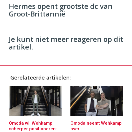
Commerce
https://twinklemagazine.nl
Hermes opent grootste dc van
Groot-Brittannië
96
54
Je kunt niet meer reageren op dit
artikel.
Gerelateerde artikelen:
Omoda wil Wehkamp
Omoda neemt Wehkamp
scherper positioneren:
over