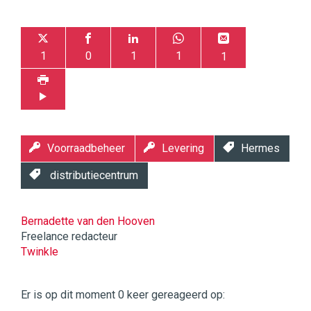
1
0
1
1
1
Voorraadbeheer
Levering
Hermes
distributiecentrum
Bernadette van den Hooven
Freelance redacteur
Twinkle
Twinkle
|
Er is op dit moment 0 keer gereageerd op:
Digital