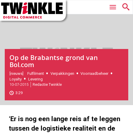
Twinkle
Hoofdmenu
|
Digital
Commerce
Op de Brabantse grond van
Bol.com
2015-
[nieuws]
Fulfilment
Verpakkingen
Voorraadbeheer
Loyalty
Levering
07-
10-07-2015
Redactie Twinkle
10T11:02:00
2017-
3:29
11-
11
180
101
‘Er is nog een lange reis af te leggen
tussen de logistieke realiteit en de