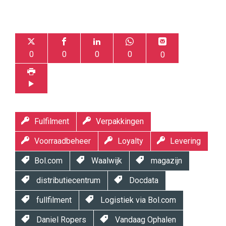
0
0
0
0
0
Fulfilment
Verpakkingen
Voorraadbeheer
Loyalty
Levering
Bol.com
Waalwijk
magazijn
distributiecentrum
Docdata
fullfilment
Logistiek via Bol.com
Daniel Ropers
Vandaag Ophalen