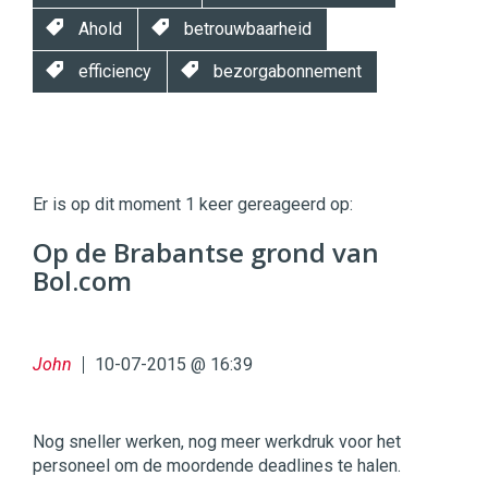
Ahold
betrouwbaarheid
efficiency
bezorgabonnement
Twinkle
Twinkle
|
Er is op dit moment 1 keer gereageerd op:
Digital
Commerce
https://twinklemagazine.nl
Op de Brabantse grond van
Bol.com
96
54
John
10-07-2015 @ 16:39
Nog sneller werken, nog meer werkdruk voor het
personeel om de moordende deadlines te halen.