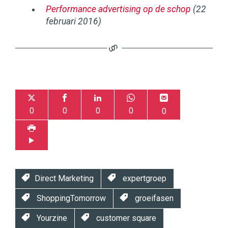
Performance advertising op de schop
(22
februari 2016)
0
0
0
0
0
Direct Marketing
expertgroep
ShoppingTomorrow
groeifasen
Yourzine
customer square