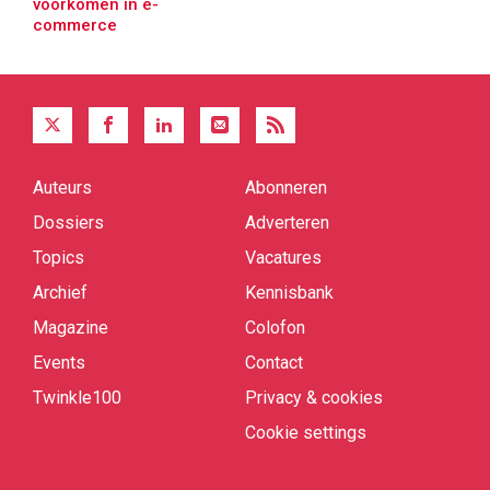
voorkomen in e-
commerce
Auteurs
Abonneren
Quick
links
Dossiers
Adverteren
Topics
Vacatures
Archief
Kennisbank
Magazine
Colofon
Events
Contact
Twinkle100
Privacy & cookies
Cookie settings