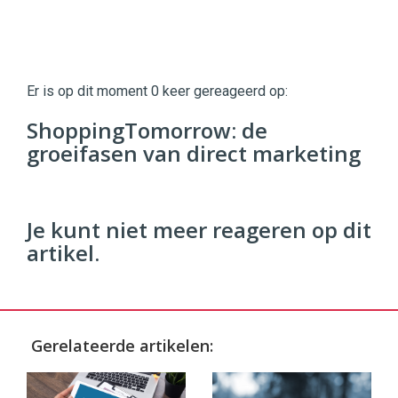
Twinkle
Twinkle
|
Er is op dit moment 0 keer gereageerd op:
Digital
Commerce
https://twinklemagazine.nl
ShoppingTomorrow: de
groeifasen van direct marketing
96
54
Je kunt niet meer reageren op dit
artikel.
Gerelateerde artikelen: