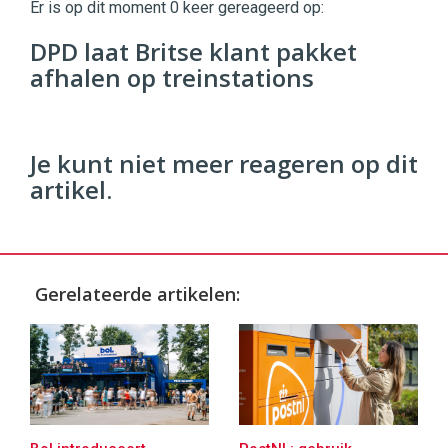
Er is op dit moment 0 keer gereageerd op:
Digital
Commerce
https://twinklemagazine.nl
DPD laat Britse klant pakket
afhalen op treinstations
96
54
Je kunt niet meer reageren op dit
artikel.
Gerelateerde artikelen: