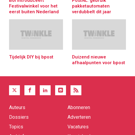
Bol introduceert
PostNL: gebruik
Festivalwinkel voor het
pakketautomaten
eerst buiten Nederland
verdubbelt dit jaar
Tijdelijk DIY bij bpost
Duizend nieuwe
afhaalpunten voor bpost
Auteurs
Abonneren
Quick
links
Dossiers
Adverteren
Topics
Vacatures