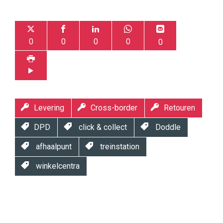
0
0
0
0
0
Levering
Cross-border
Retouren
DPD
click & collect
Doddle
afhaalpunt
treinstation
winkelcentra
Twinkle
Twinkle
|