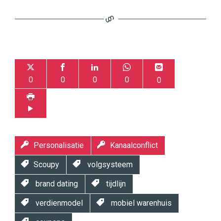
0
0
0
0
0
Personalisatie
Kanaalconflict
Scoupy
volgsysteem
brand dating
tijdlijn
verdienmodel
mobiel warenhuis