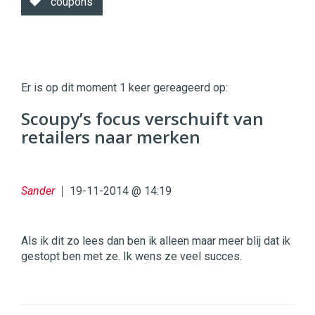
coupons
Twinkle
Twinkle
|
Er is op dit moment 1 keer gereageerd op:
Digital
Commerce
https://twinklemagazine.nl
Scoupy’s focus verschuift van
retailers naar merken
96
54
Sander
19-11-2014 @ 14:19
Als ik dit zo lees dan ben ik alleen maar meer blij dat ik
gestopt ben met ze. Ik wens ze veel succes.