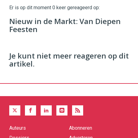
Commerce
https://twinklemagazine.nl
Er is op dit moment 0 keer gereageerd op:
96
Nieuw in de Markt: Van Diepen
54
Feesten
Je kunt niet meer reageren op dit
artikel.
Auteurs
Abonneren
Quick
links
Dossiers
Adverteren