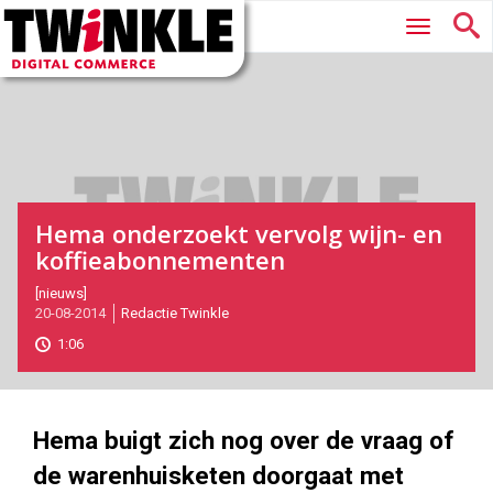
Twinkle
Hoofdmenu
|
Digital
Commerce
Hema onderzoekt vervolg wijn- en
koffieabonnementen
2014-
[nieuws]
20-08-2014
Redactie Twinkle
08-
20T12:36:00
1:06
2017-
05-
27
183
125
Hema buigt zich nog over de vraag of
de warenhuisketen doorgaat met