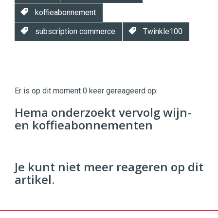
koffieabonnement
subscription commerce
Twinkle100
Twinkle
Twinkle
|
Er is op dit moment 0 keer gereageerd op:
Digital
Commerce
https://twinklemagazine.nl
Hema onderzoekt vervolg wijn-
en koffieabonnementen
96
54
Je kunt niet meer reageren op dit
artikel.