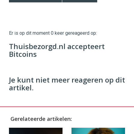
Twinkle
Twinkle
|
Er is op dit moment 0 keer gereageerd op:
Digital
Commerce
https://twinklemagazine.nl
Thuisbezorgd.nl accepteert
Bitcoins
96
54
Je kunt niet meer reageren op dit
artikel.
Gerelateerde artikelen: