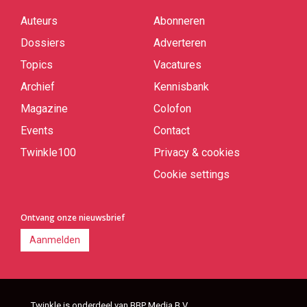
Auteurs
Abonneren
Quick
links
Dossiers
Adverteren
Topics
Vacatures
Archief
Kennisbank
Magazine
Colofon
Events
Contact
Twinkle100
Privacy & cookies
Cookie settings
Ontvang onze nieuwsbrief
Aanmelden
Twinkle is onderdeel van BBP Media B.V.