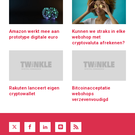
Amazon werkt mee aan
Kunnen we straks in elke
prototype digitale euro
webshop met
cryptovaluta afrekenen?
Rakuten lanceert eigen
Bitcoinacceptatie
cryptowallet
webshops
verzevenvoudigd