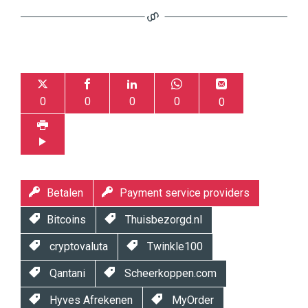
0
0
0
0
0
Betalen
Payment service providers
Bitcoins
Thuisbezorgd.nl
cryptovaluta
Twinkle100
Qantani
Scheerkoppen.com
Hyves Afrekenen
MyOrder