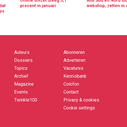
Online omzet steeg 5,1
Aldi Süd en Nord slu
dat
procent in januari
webshop, zetten in 
ps
Auteurs
Abonneren
Quick
links
Dossiers
Adverteren
Topics
Vacatures
Archief
Kennisbank
Magazine
Colofon
Events
Contact
Twinkle100
Privacy & cookies
Cookie settings