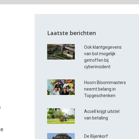
Laatste berichten
Ook klantgegevens
van bol mogelijk
getroffen bij
cyberincident
Hoorn Bloommasters
neemt belang in
Topgeschenken
n
Accell krijgt uitstel
van betaling
de
De Bijenkorf