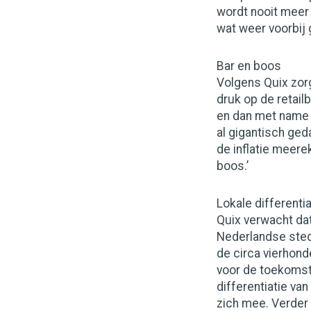
wordt nooit meer z
wat weer voorbij g
Bar en boos
Volgens Quix zo
druk op de retail
en dan met name i
al gigantisch ged
de inflatie meerek
boos.’
Lokale differenti
Quix verwacht dat
Nederlandse stede
de circa vierhon
voor de toekomst 
differentiatie va
zich mee. Verder 