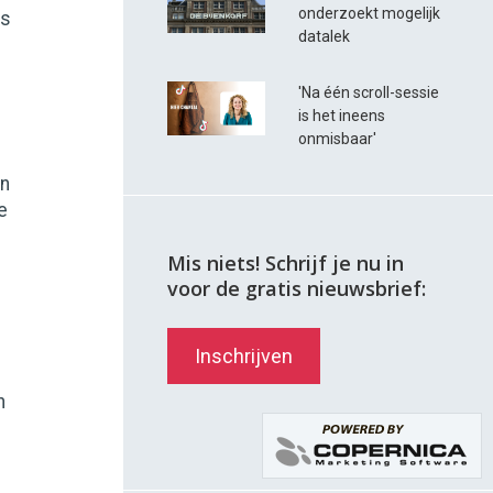
onderzoekt mogelijk
ts
datalek
'Na één scroll-sessie
is het ineens
onmisbaar'
jn
e
Mis niets! Schrijf je nu in
voor de gratis nieuwsbrief:
Inschrijven
n