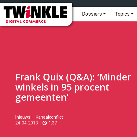
Topmenu
Twinkle
|
Hoofdmenu
Dossiers
Topics
Digital
Commerce
Frank Quix (Q&A): ‘Minder
winkels in 95 procent
gemeenten’
2013-
[nieuws]
Kanaalconflict
04-
24-04-2013
1:37
24T13:28:00
2017-