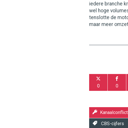
iedere branche kr
wel hoge volumes
tenslotte de moto
maar meer omzet 
0
0
Kanaalconflict
CBS-cijfers