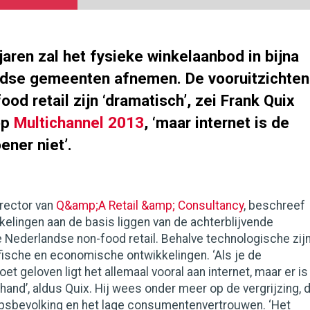
aren zal het fysieke winkelaanbod in bijna
ndse gemeenten afnemen. De vooruitzichten
ood retail zijn ‘dramatisch’, zei Frank Quix
op
Multichannel 2013
, ‘maar internet is de
ner niet’.
irector van
Q&amp;A Retail &amp; Consultancy
, beschreef
ikkelingen aan de basis liggen van de achterblijvende
 Nederlandse non-food retail. Behalve technologische zij
ische en economische ontwikkelingen. ‘Als je de
t geloven ligt het allemaal vooral aan internet, maar er is
hand’, aldus Quix. Hij wees onder meer op de vergrijzing, 
sbevolking en het lage consumentenvertrouwen. ‘Het