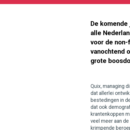
11-
08
180
101
De komende j
alle Nederla
voor de non-f
vanochtend 
grote boosdoe
Quix, managing d
dat allerlei ontw
bestedingen in de
dat ook demograf
krantenkoppen moe
veel meer aan de 
krimpende beroep