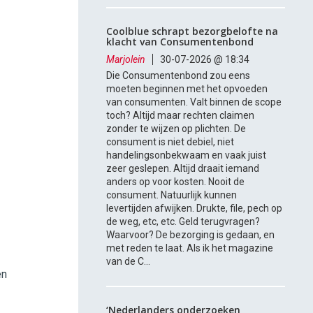
Coolblue schrapt bezorgbelofte na
klacht van Consumentenbond
Marjolein
30-07-2026 @ 18:34
Die Consumentenbond zou eens
moeten beginnen met het opvoeden
van consumenten. Valt binnen de scope
toch? Altijd maar rechten claimen
zonder te wijzen op plichten. De
consument is niet debiel, niet
handelingsonbekwaam en vaak juist
zeer geslepen. Altijd draait iemand
anders op voor kosten. Nooit de
consument. Natuurlijk kunnen
levertijden afwijken. Drukte, file, pech op
de weg, etc, etc. Geld terugvragen?
Waarvoor? De bezorging is gedaan, en
met reden te laat. Als ik het magazine
van de C...
en
‘Nederlanders onderzoeken