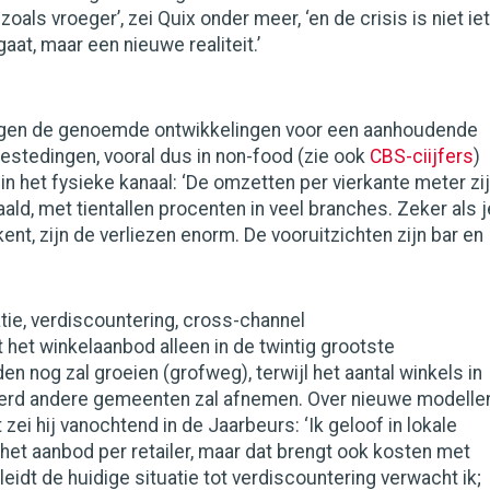
oals vroeger’, zei Quix onder meer, ‘en de crisis is niet ie
aat, maar een nieuwe realiteit.’
rgen de genoemde ontwikkelingen voor een aanhoudende
bestedingen, vooral dus in non-food (zie ook
CBS-ciijfers
)
n het fysieke kanaal: ‘De omzetten per vierkante meter zi
aald, met tientallen procenten in veel branches. Zeker als j
ent, zijn de verliezen enorm. De vooruitzichten zijn bar en
atie, verdiscountering, cross-channel
 het winkelaanbod alleen in de twintig grootste
n nog zal groeien (grofweg), terwijl het aantal winkels in
derd andere gemeenten zal afnemen. Over nieuwe modelle
zei hij vanochtend in de Jaarbeurs: ‘Ik geloof in lokale
n het aanbod per retailer, maar dat brengt ook kosten met
leidt de huidige situatie tot verdiscountering verwacht ik;