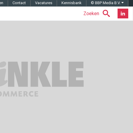
en
Contact
Vacatures
Kennisbank
© BBP Media B.V.
Zoeken
Nieuwsb