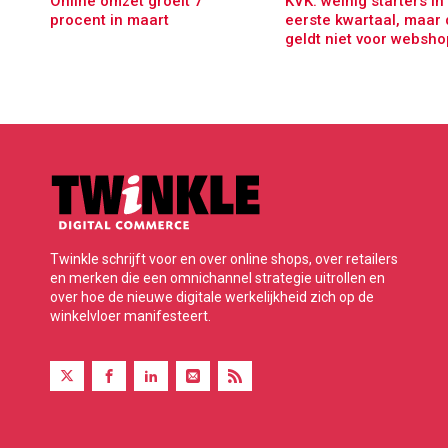
Online omzet groeit 7
KVK: weinig starters in
procent in maart
eerste kwartaal, maar 
geldt niet voor websho
Twinkle schrijft voor en over online shops, over retailers
en merken die een omnichannel strategie uitrollen en
over hoe de nieuwe digitale werkelijkheid zich op de
winkelvloer manifesteert.