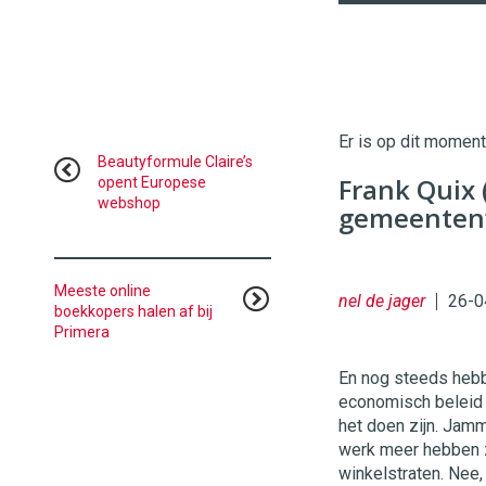
Twinkle
Twinkle
|
Digital
Er is op dit momen
Commerce
https://
Beautyformule Claire’s
Frank Quix 
opent Europese
webshop
96
54
gemeenten
Meeste online
nel de jager
26-0
boekkopers halen af bij
Primera
En nog steeds heb
economisch beleid
het doen zijn. Jamm
werk meer hebben z
winkelstraten. Nee,