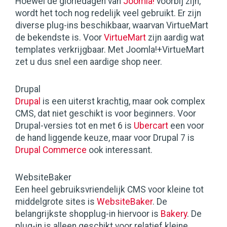
Hoewel de gloriedagen van
Joomla!
voorbij zijn,
wordt het toch nog redelijk veel gebruikt. Er zijn
diverse plug-ins beschikbaar, waarvan VirtueMart
de bekendste is. Voor
VirtueMart
zijn aardig wat
templates verkrijgbaar. Met Joomla!+VirtueMart
zet u dus snel een aardige shop neer.
Drupal
Drupal
is een uiterst krachtig, maar ook complex
CMS, dat niet geschikt is voor beginners. Voor
Drupal-versies tot en met 6 is
Ubercart
een voor
de hand liggende keuze, maar voor Drupal 7 is
Drupal Commerce
ook interessant.
WebsiteBaker
Een heel gebruiksvriendelijk CMS voor kleine tot
middelgrote sites is
WebsiteBaker
. De
belangrijkste shopplug-in hiervoor is
Bakery
. De
plug-in is alleen geschikt voor relatief kleine,