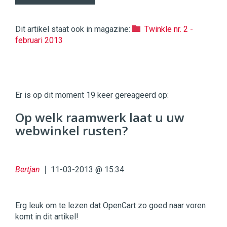
Dit artikel staat ook in magazine:
Twinkle nr. 2 -
februari 2013
Twinkle
Twinkle
|
Er is op dit moment 19 keer gereageerd op:
Digital
Commerce
https://twinklemagazine.nl
Op welk raamwerk laat u uw
webwinkel rusten?
96
54
Bertjan
11-03-2013 @ 15:34
Erg leuk om te lezen dat OpenCart zo goed naar voren
komt in dit artikel!