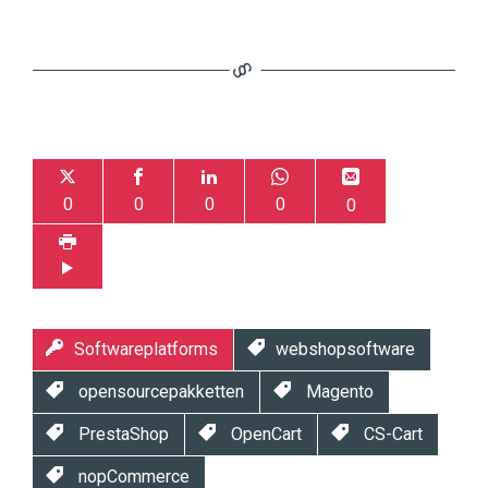
0
0
0
0
0
Softwareplatforms
webshopsoftware
opensourcepakketten
Magento
PrestaShop
OpenCart
CS-Cart
nopCommerce