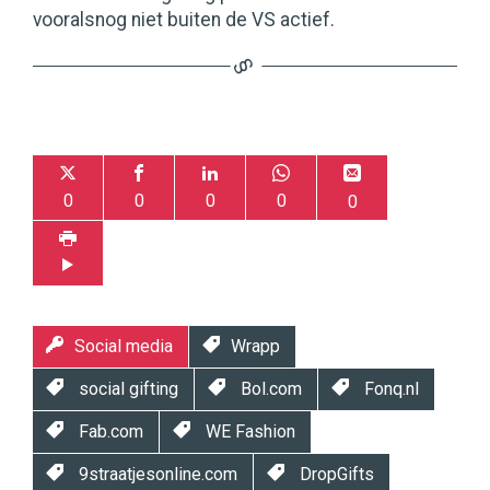
vooralsnog niet buiten de VS actief.
0
0
0
0
0
Social media
Wrapp
social gifting
Bol.com
Fonq.nl
Fab.com
WE Fashion
9straatjesonline.com
DropGifts