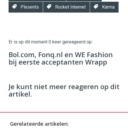
Plesents
Rocket Internet
Karma
Twinkle
Twinkle
|
Er is op dit moment 0 keer gereageerd op:
Digital
Commerce
https://twinklemagazine.nl
Bol.com, Fonq.nl en WE Fashion
bij eerste acceptanten Wrapp
96
54
Je kunt niet meer reageren op dit
artikel.
Gerelateerde artikelen: