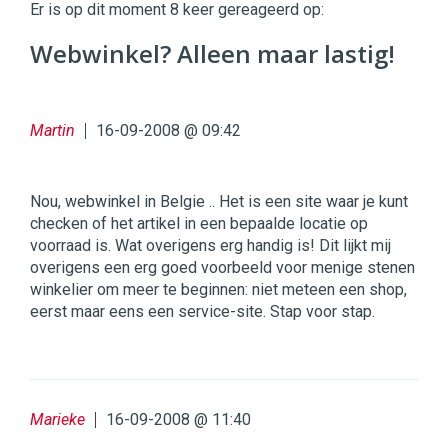
|
Er is op dit moment 8 keer gereageerd op:
Digital
Commerce
https://twinklemagazine.nl
Webwinkel? Alleen maar lastig!
96
54
Martin
16-09-2008 @ 09:42
Nou, webwinkel in Belgie .. Het is een site waar je kunt
checken of het artikel in een bepaalde locatie op
voorraad is. Wat overigens erg handig is! Dit lijkt mij
overigens een erg goed voorbeeld voor menige stenen
winkelier om meer te beginnen: niet meteen een shop,
eerst maar eens een service-site. Stap voor stap.
Marieke
16-09-2008 @ 11:40