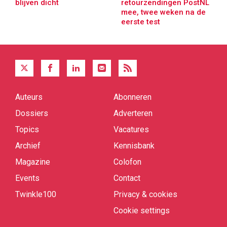
blijven dicht
retourzendingen PostNL
mee, twee weken na de
eerste test
Auteurs
Abonneren
Quick
links
Dossiers
Adverteren
Topics
Vacatures
Archief
Kennisbank
Magazine
Colofon
Events
Contact
Twinkle100
Privacy & cookies
Cookie settings