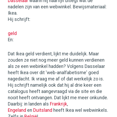
Dasselaar
waarin hij haarfijn uitlegt wat de
nadelen zijn van een webwinkel. Bewijsmateriaal:
Ikea.
Hij schrijft:
geld
En:
Dat Ikea geld verdient, lijkt me duidelijk. Maar
zouden ze niet nog meer geld kunnen verdienen
als ze een webinkel hadden? Volgens Dasselaar
heeft Ikea over dit 'web-analfabetisme' goed
nagedacht. Ik vraag me af of dat werkelijk zo is.
Hij schrijft namelijk ook dat hij al drie keer een
catalogus heeft aangevraagd via de site en die
nooit heeft ontvangen. Dat lijkt me meer onkunde.
Daarbij: in landen als
Frankrijk
,
Engeland
en
Duitsland
heeft Ikea wel webwinkels.
Zelfs in
België
!