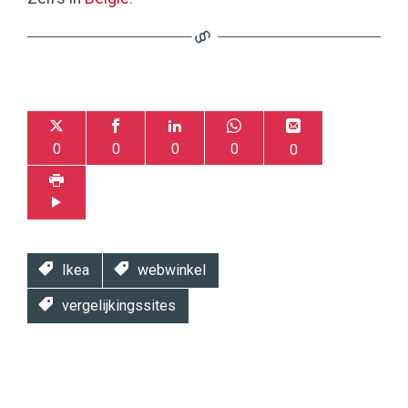
0
0
0
0
0
Ikea
webwinkel
vergelijkingssites
Twinkle
Twinkle