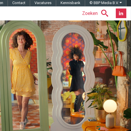
en
Contact
Vacatures
Kennisbank
© BBP Media B.V.
Zoeken
Nieuwsb