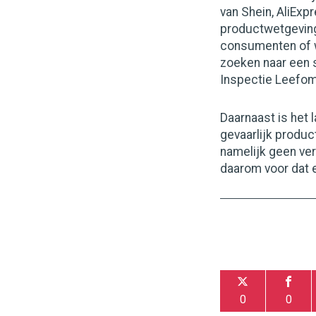
van Shein, AliExp
productwetgeving.
consumenten of we
zoeken naar een 
Inspectie Leefom
Daarnaast is het 
gevaarlijk produ
namelijk geen ver
daarom voor dat 
0
0