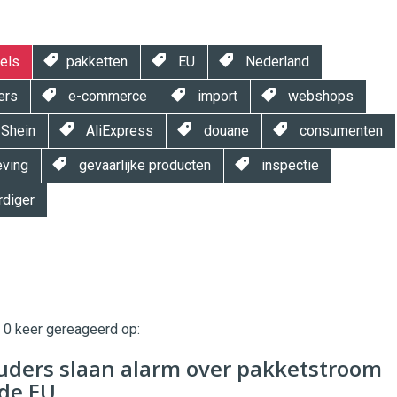
els
pakketten
EU
Nederland
ers
e-commerce
import
webshops
Shein
AliExpress
douane
consumenten
ving
gevaarlijke producten
inspectie
diger
t 0 keer gereageerd op:
twinklemagazine.nl
uders slaan alarm over pakketstroom
 de EU