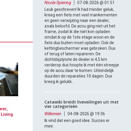
Nicole Spiering
07-08-2026 @ 01:51
Leuk geschreven! Ik had minder geluk,
kreeg een fiets met veel mankementen
en geen verwijzing naar een dealer,
zoals beloofd. De accu ging niet uit het
frame, zodat ik die niet kon opladen
omdat ik op de 1ste etage woon en de
fiets dus buiten moet opladen. Ook de
kettingbeschermer was gebroken. Dus
of terug of laten repareren. De
dichtsbijzijnste de dealer is 4,5 km
verderop dus hoopte ik met één streepje
op de accu daar te komen. Uiteindelijk
duurden de reparaties 10 dagen. Dus
kreeg ik gelukk...
Catawiki breidt liveveilingen uit met
vier categorieën
eer,
Willemien
04-08-2026 @ 19:36
Living
Ik vind dat een goed idee. Succes er
mee.