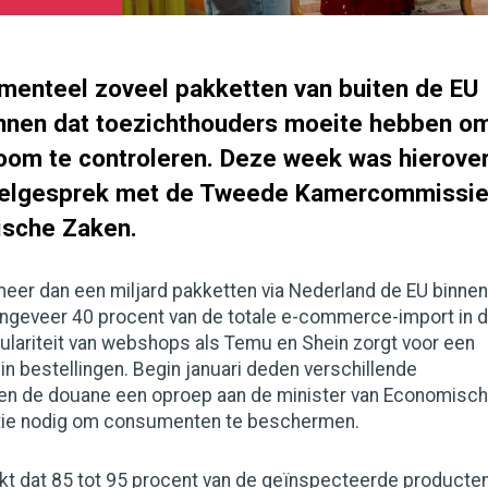
enteel zoveel pakketten van buiten de EU
nnen dat toezichthouders moeite hebben o
oom te controleren. Deze week was hierove
felgesprek met de Tweede Kamercommissi
ische Zaken.
eer dan een miljard pakketten via Nederland de EU binnen
 ongeveer 40 procent van de totale e-commerce-import in 
ulariteit van webshops als Temu en Shein zorgt voor een
 bestellingen. Begin januari deden verschillende
en de douane een oproep aan de minister van Economisc
tie nodig om consumenten te beschermen.
jkt dat 85 tot 95 procent van de geïnspecteerde producte