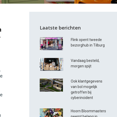
Laatste berichten
m
r
Flink opent tweede
e
bezorghub in Tilburg
Vandaag besteld,
morgen spijt
.
de
Ook klantgegevens
van bol mogelijk
getroffen bij
he
cyberincident
Hoorn Bloommasters
n
neemt belang in