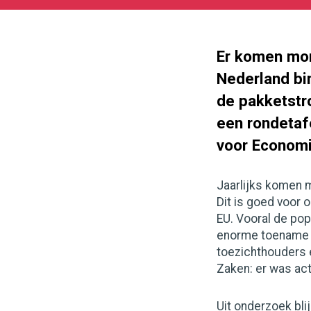
03-
20
1000
562
Er komen mom
Nederland bi
de pakketstr
een rondeta
voor Econom
Jaarlijks komen m
Dit is goed voor
EU. Vooral de pop
enorme toename in
toezichthouders 
Zaken: er was ac
Uit onderzoek bli