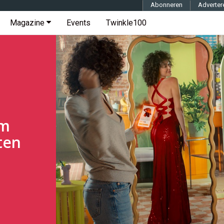
Abonneren
Adverter
Magazine
Events
Twinkle100
rm
ten