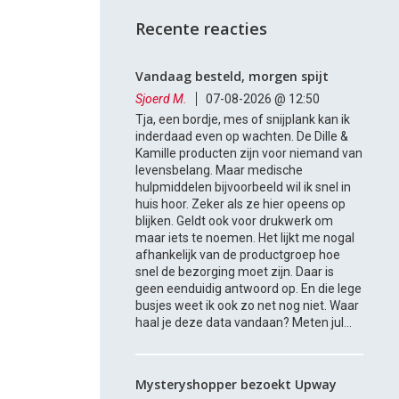
Recente reacties
Vandaag besteld, morgen spijt
Sjoerd M.
07-08-2026 @ 12:50
Tja, een bordje, mes of snijplank kan ik
inderdaad even op wachten. De Dille &
Kamille producten zijn voor niemand van
levensbelang. Maar medische
hulpmiddelen bijvoorbeeld wil ik snel in
huis hoor. Zeker als ze hier opeens op
blijken. Geldt ook voor drukwerk om
maar iets te noemen. Het lijkt me nogal
afhankelijk van de productgroep hoe
snel de bezorging moet zijn. Daar is
geen eenduidig antwoord op. En die lege
busjes weet ik ook zo net nog niet. Waar
haal je deze data vandaan? Meten jul...
Mysteryshopper bezoekt Upway