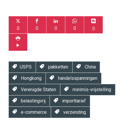
0
0
0
0
0
USPS
pakketten
China
Hongkong
handelsspanningen
Verenigde Staten
minimis-vrijstelling
belastingvrij
importtarief
e-commerce
verzending