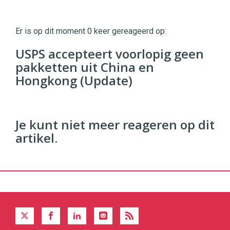
Twinkle
Twinkle
|
Er is op dit moment 0 keer gereageerd op:
Digital
Commerce
https://twinklemagazine.nl
USPS accepteert voorlopig geen
pakketten uit China en
96
54
Hongkong (Update)
Je kunt niet meer reageren op dit
artikel.