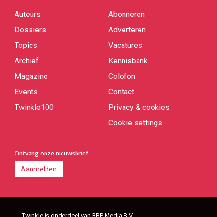
Auteurs
Abonneren
Quick
links
Dossiers
Adverteren
Topics
Vacatures
Archief
Kennisbank
Magazine
Colofon
Events
Contact
Twinkle100
Privacy & cookies
Cookie settings
Ontvang onze nieuwsbrief
Aanmelden
Twinkle is onderdeel van BBP Media B.V.