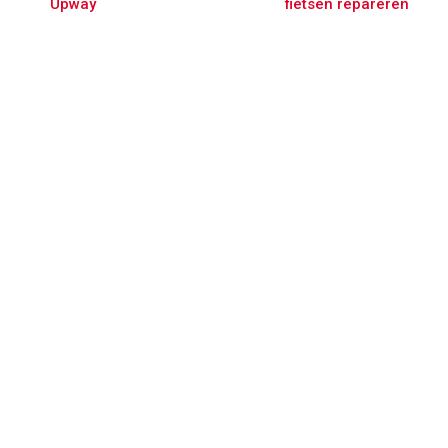
Upway
fietsen repareren