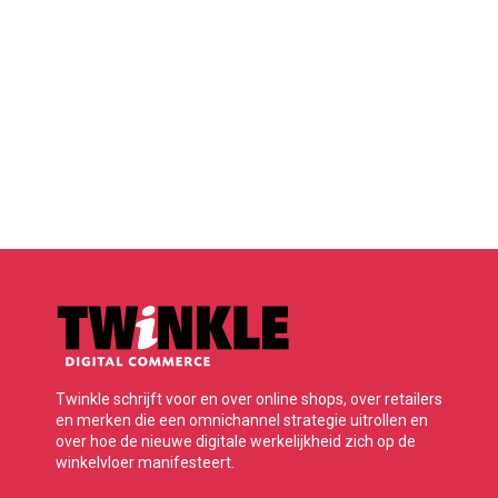
Twinkle schrijft voor en over online shops, over retailers
en merken die een omnichannel strategie uitrollen en
over hoe de nieuwe digitale werkelijkheid zich op de
winkelvloer manifesteert.