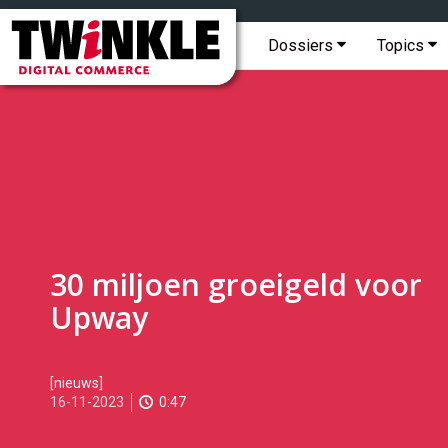
Topmenu
Twinkle
|
Hoofdmenu
Dossiers
Topics
Digital
Commerce
30 miljoen groeigeld voor
Upway
2023-
[nieuws]
11-
16-11-2023
0:47
16T14:06:00
2023-