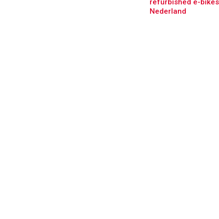
refurbished e-bikes
Nederland