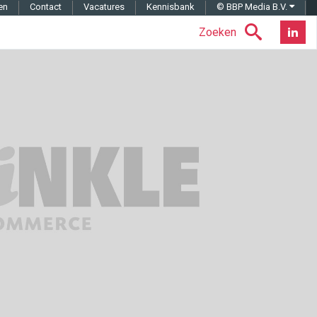
en
Contact
Vacatures
Kennisbank
© BBP Media B.V.
Zoeken
Nieuwsb