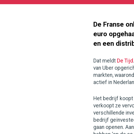
11-
16
1000
562
De Franse on
euro opgehaal
en een distr
Dat meldt
De Tijd
van Uber opgerich
markten, waaronde
actief in Nederlan
Het bedrijf koopt
verkoopt ze vervo
verschillende inv
bedrijf geïnveste
gaan openen. Aan 