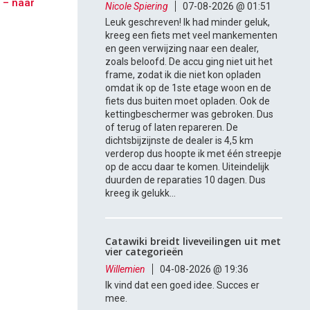
 – naar
Nicole Spiering
07-08-2026 @ 01:51
Leuk geschreven! Ik had minder geluk,
kreeg een fiets met veel mankementen
en geen verwijzing naar een dealer,
zoals beloofd. De accu ging niet uit het
frame, zodat ik die niet kon opladen
omdat ik op de 1ste etage woon en de
fiets dus buiten moet opladen. Ook de
kettingbeschermer was gebroken. Dus
of terug of laten repareren. De
dichtsbijzijnste de dealer is 4,5 km
verderop dus hoopte ik met één streepje
op de accu daar te komen. Uiteindelijk
duurden de reparaties 10 dagen. Dus
kreeg ik gelukk...
Catawiki breidt liveveilingen uit met
vier categorieën
Willemien
04-08-2026 @ 19:36
Ik vind dat een goed idee. Succes er
mee.