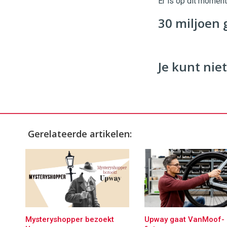
Er is op dit momen
Commerce
https://
30 miljoen 
96
54
Je kunt niet
Gerelateerde artikelen:
Mysteryshopper bezoekt
Upway gaat VanMoof-