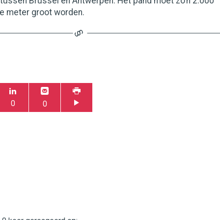
 tussen Brussel en Antwerpen. Het pand moet zo’n 2.000
te meter groot worden.
0
0