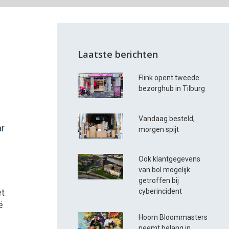
Laatste berichten
Flink opent tweede
bezorghub in Tilburg
Vandaag besteld,
ar
morgen spijt
Ook klantgegevens
van bol mogelijk
getroffen bij
cyberincident
et
ë
Hoorn Bloommasters
neemt belang in