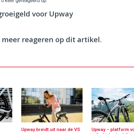
t 0 keer gereageerd op:
twinklemagazine.nl
groeigeld voor Upway
 meer reageren op dit artikel.
Upway breidt uit naar de VS
Upway – platform v