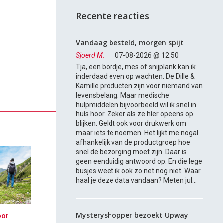
Recente reacties
Vandaag besteld, morgen spijt
Sjoerd M.
07-08-2026 @ 12:50
Tja, een bordje, mes of snijplank kan ik
inderdaad even op wachten. De Dille &
Kamille producten zijn voor niemand van
levensbelang. Maar medische
hulpmiddelen bijvoorbeeld wil ik snel in
huis hoor. Zeker als ze hier opeens op
blijken. Geldt ook voor drukwerk om
maar iets te noemen. Het lijkt me nogal
afhankelijk van de productgroep hoe
snel de bezorging moet zijn. Daar is
geen eenduidig antwoord op. En die lege
busjes weet ik ook zo net nog niet. Waar
haal je deze data vandaan? Meten jul...
Mysteryshopper bezoekt Upway
oor