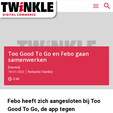
Twinkle
Hoofdmenu
|
Digital
Commerce
Too Good To Go en Febo gaan
samenwerken
2023-
[nieuws]
18-01-2023
Redactie Twinkle
01-
18T10:29:00
0:46
2023-
01-
18
1000
562
Febo heeft zich aangesloten bij Too
Good To Go, de app tegen