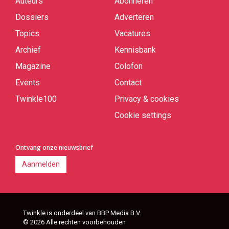
Auteurs
Abonneren
Quick
links
Dossiers
Adverteren
Topics
Vacatures
Archief
Kennisbank
Magazine
Colofon
Events
Contact
Twinkle100
Privacy & cookies
Cookie settings
Ontvang onze nieuwsbrief
Aanmelden
Twinkle is onderdeel van BBP Media B.V.
© 2026 Alle rechten voorbehouden