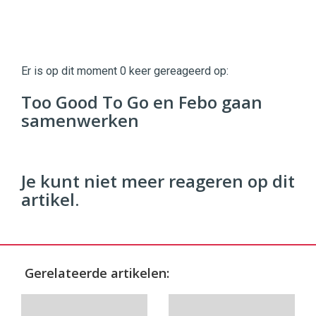
Twinkle
Twinkle
|
Er is op dit moment 0 keer gereageerd op:
Digital
Commerce
https://twinklemagazine.nl
Too Good To Go en Febo gaan
samenwerken
96
54
Je kunt niet meer reageren op dit
artikel.
Gerelateerde artikelen: