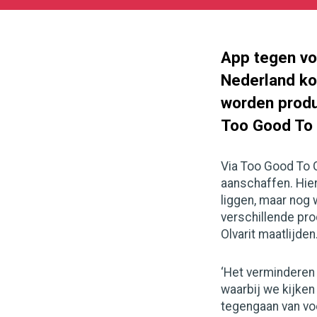
09-
10
1000
562
App tegen vo
Nederland ko
worden produ
Too Good To
Via Too Good To 
aanschaffen. Hier
liggen, maar nog
verschillende pro
Olvarit maatlijden
‘Het verminderen 
waarbij we kijken
tegengaan van voe