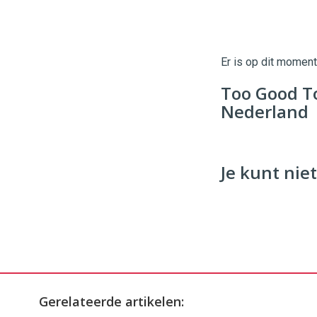
Twinkle
Twinkle
|
Digital
Er is op dit momen
Commerce
https://
Too Good T
96
54
Nederland
Je kunt niet
Gerelateerde artikelen: