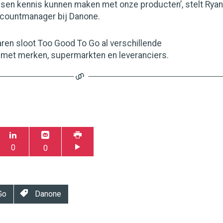
nsen kennis kunnen maken met onze producten’, stelt Ryan
ccountmanager bij Danone.
aren sloot Too Good To Go al verschillende
et merken, supermarkten en leveranciers.
0
0
Go
Danone