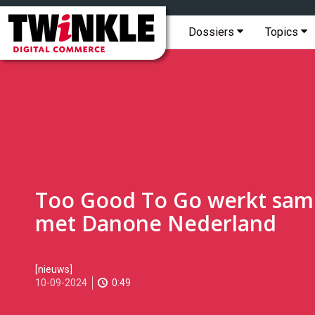
Topmenu
Twinkle
|
Hoofdmenu
Dossiers
Topics
Digital
Commerce
Too Good To Go werkt sa
met Danone Nederland
2024-
[nieuws]
09-
10-09-2024
0:49
10T09:55:00
2024-