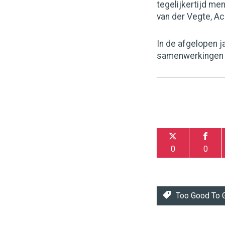
tegelijkertijd me
van der Vegte, A
In de afgelopen j
samenwerkingen m
0
0
Too Good To 