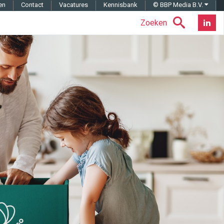
en
Contact
Vacatures
Kennisbank
© BBP Media B.V.
Zoeken
Nieuwsb