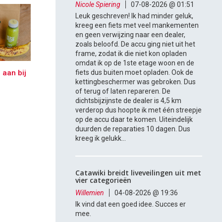
Nicole Spiering
07-08-2026 @ 01:51
Leuk geschreven! Ik had minder geluk,
kreeg een fiets met veel mankementen
en geen verwijzing naar een dealer,
zoals beloofd. De accu ging niet uit het
frame, zodat ik die niet kon opladen
omdat ik op de 1ste etage woon en de
 aan bij
fiets dus buiten moet opladen. Ook de
kettingbeschermer was gebroken. Dus
of terug of laten repareren. De
dichtsbijzijnste de dealer is 4,5 km
verderop dus hoopte ik met één streepje
op de accu daar te komen. Uiteindelijk
duurden de reparaties 10 dagen. Dus
kreeg ik gelukk...
Catawiki breidt liveveilingen uit met
vier categorieën
Willemien
04-08-2026 @ 19:36
Ik vind dat een goed idee. Succes er
mee.