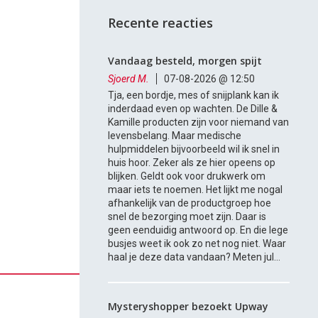
Recente reacties
Vandaag besteld, morgen spijt
Sjoerd M.
07-08-2026 @ 12:50
Tja, een bordje, mes of snijplank kan ik
inderdaad even op wachten. De Dille &
Kamille producten zijn voor niemand van
levensbelang. Maar medische
hulpmiddelen bijvoorbeeld wil ik snel in
huis hoor. Zeker als ze hier opeens op
blijken. Geldt ook voor drukwerk om
maar iets te noemen. Het lijkt me nogal
afhankelijk van de productgroep hoe
snel de bezorging moet zijn. Daar is
geen eenduidig antwoord op. En die lege
busjes weet ik ook zo net nog niet. Waar
haal je deze data vandaan? Meten jul...
Mysteryshopper bezoekt Upway