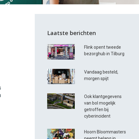
Laatste berichten
Flink opent tweede
bezorghub in Tilburg
Vandaag besteld,
morgen spijt
s
n
Ook klantgegevens
van bol mogelijk
getroffen bij
cyberincident
Hoorn Bloommasters
neemt belang in