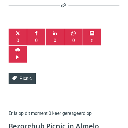
0
0
0
0
0
Picnic
Twinkle
Twinkle
|
Er is op dit moment 0 keer gereageerd op:
Digital
Commerce
https://twinklemagazine.nl
Bezorghub Picnic in Almelo