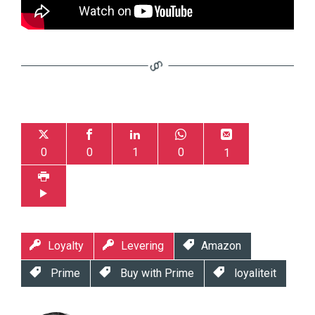
0
0
1
0
1
Loyalty
Levering
Amazon
Prime
Buy with Prime
loyaliteit