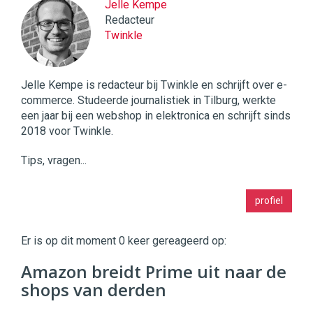
Jelle Kempe
Redacteur
Twinkle
Jelle Kempe is redacteur bij Twinkle en schrijft over e-
commerce. Studeerde journalistiek in Tilburg, werkte
een jaar bij een webshop in elektronica en schrijft sinds
2018 voor Twinkle.
Tips, vragen...
Twinkle
profiel
|
Digital
Commerce
https://twinklemagazine.nl
Er is op dit moment 0 keer gereageerd op:
96
Amazon breidt Prime uit naar de
54
shops van derden