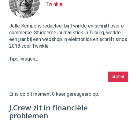
Twinkle
Jelle Kempe is redacteur bij Twinkle en schrijft over e-
commerce. Studeerde journalistiek in Tilburg, werkte
een jaar bij een webshop in elektronica en schrijft sinds
2018 voor Twinkle.
Tips, vragen...
Twinkle
profiel
|
Digital
Commerce
https://twinklemagazine.nl
Er is op dit moment 0 keer gereageerd op:
96
J.Crew zit in financiële
54
problemen