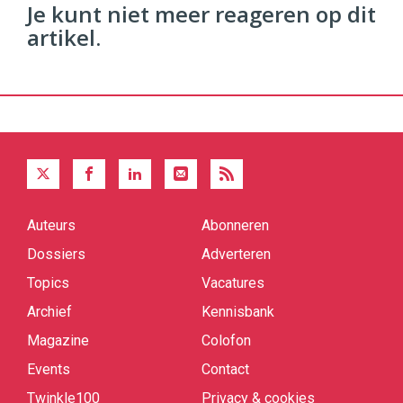
Je kunt niet meer reageren op dit
artikel.
Auteurs
Abonneren
Quick
links
Dossiers
Adverteren
Topics
Vacatures
Archief
Kennisbank
Magazine
Colofon
Events
Contact
Twinkle100
Privacy & cookies