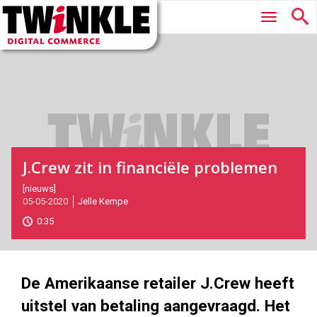
Twinkle
Hoofdmenu
|
Digital
Commerce
J.Crew zit in financiële problemen
2020-
[nieuws]
05-05-2020
Jelle Kempe
05-
05T10:51:00
0:35
2020-
05-
05
1000
562
De Amerikaanse retailer J.Crew heeft
uitstel van betaling aangevraagd. Het