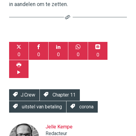
in aandelen om te zetten.
0
0
0
0
0
J.Crew
Chapter 11
uitstel van betaling
corona
Jelle Kempe
Redacteur