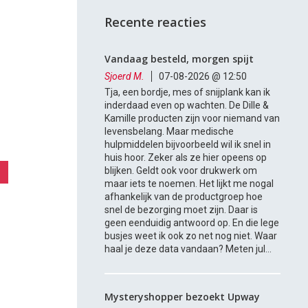
Recente reacties
Vandaag besteld, morgen spijt
Sjoerd M.
07-08-2026 @ 12:50
Tja, een bordje, mes of snijplank kan ik
inderdaad even op wachten. De Dille &
Kamille producten zijn voor niemand van
levensbelang. Maar medische
hulpmiddelen bijvoorbeeld wil ik snel in
huis hoor. Zeker als ze hier opeens op
blijken. Geldt ook voor drukwerk om
maar iets te noemen. Het lijkt me nogal
afhankelijk van de productgroep hoe
snel de bezorging moet zijn. Daar is
geen eenduidig antwoord op. En die lege
busjes weet ik ook zo net nog niet. Waar
haal je deze data vandaan? Meten jul...
Mysteryshopper bezoekt Upway