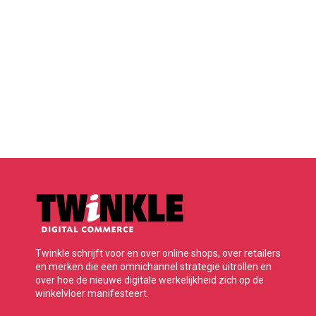
Twinkle schrijft voor en over online shops, over retailers
en merken die een omnichannel strategie uitrollen en
over hoe de nieuwe digitale werkelijkheid zich op de
winkelvloer manifesteert.