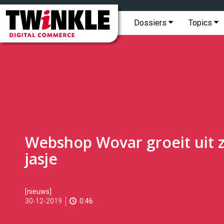
Topmenu
Twinkle
|
Hoofdmenu
Dossiers
Topics
Digital
Commerce
Webshop Wovar groeit uit z
jasje
2019-
[nieuws]
12-
30-12-2019
0:46
30T15:02:00
2019-