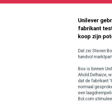
07-
22
1145
698
Unilever geb
fabrikant tes
koop zijn po
Dat zei Steven B
handvol marktpart
Bos is binnen Uni
Ahold Delhaize, w
dat de fabrikant 
normaal gesproke
een laagdrempelig
Bol.com stimulee