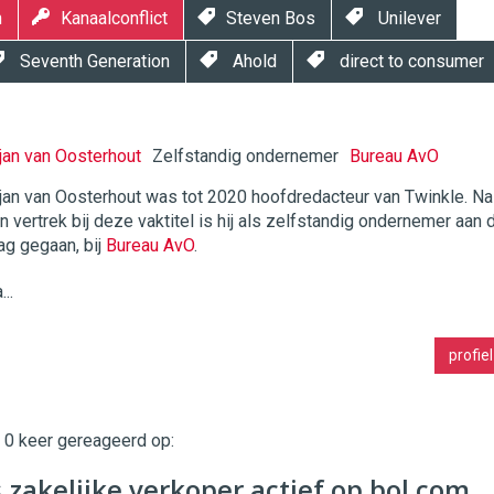
n
Kanaalconflict
Steven Bos
Unilever
Seventh Generation
Ahold
direct to consumer
jan van Oosterhout
Zelfstandig ondernemer
Bureau AvO
jan van Oosterhout was tot 2020 hoofdredacteur van Twinkle. Na
jn vertrek bij deze vaktitel is hij als zelfstandig ondernemer aan 
twinklemagazine.nl
ag gegaan, bij
Bureau AvO
.
...
profiel
t 0 keer gereageerd op:
s zakelijke verkoper actief op bol.com