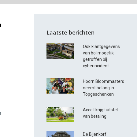
e
Laatste berichten
Ook klantgegevens
van bol mogelijk
getroffen bij
cyberincident
Hoorn Bloommasters
neemt belang in
Topgeschenken
Accell krijgt uitstel
n.
van betaling
De Bijenkorf