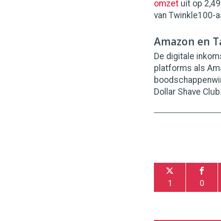
omzet
uit op 2,49
van Twinkle100-a
Amazon en T
De digitale inkom
platforms als Am
boodschappenwink
Dollar Shave Club
1
0