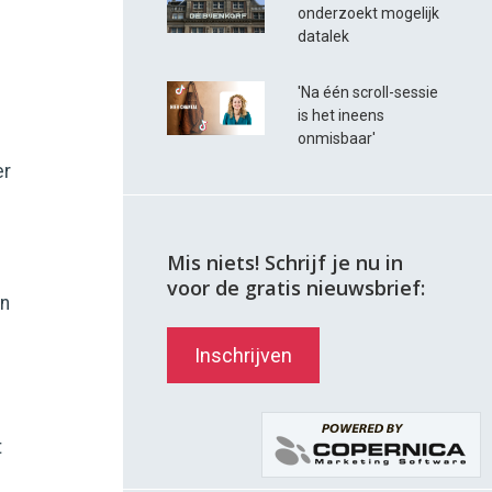
onderzoekt mogelijk
datalek
'Na één scroll-sessie
is het ineens
onmisbaar'
er
Mis niets! Schrijf je nu in
voor de gratis nieuwsbrief:
en
Inschrijven
t