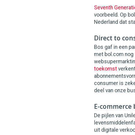
Seventh Generati
voorbeeld. Op bo
Nederland dat st
Direct to co
Bos gaf in een pa
met bol.com nog w
websupermarktinit
toekomst
verkent
abonnementsvormen
consumer is zeke
deel van onze bus
E-commerce b
De pijlen van Uni
levensmiddelenfab
uit digitale ver