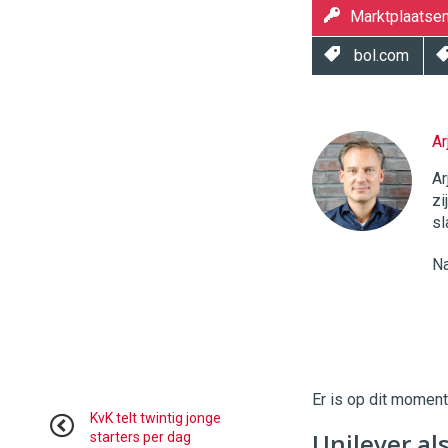
Marktplaatse
bol.com
Ar
Twinkle
|
Ar
Digital
zi
Commerce
https://
sl
96
54
Na
Er is op dit momen
KvK telt twintig jonge
Unilever al
starters per dag