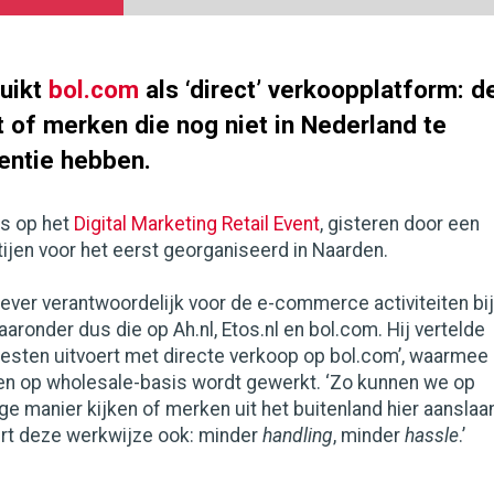
ruikt
bol.com
als ‘direct’ verkoopplatform: d
t of merken die nog niet in Nederland te
tentie hebben.
os op het
Digital Marketing Retail Event
, gisteren door een
ijen voor het eerst georganiseerd in Naarden.
lever verantwoordelijk voor de e-commerce activiteiten bij
aaronder dus die op Ah.nl, Etos.nl en bol.com. Hij vertelde
‘testen uitvoert met directe verkoop op bol.com’, waarmee
n op wholesale-basis wordt gewerkt. ‘Zo kunnen we op
e manier kijken of merken uit het buitenland hier aanslaa
rt deze werkwijze ook: minder
handling
, minder
hassle
.’