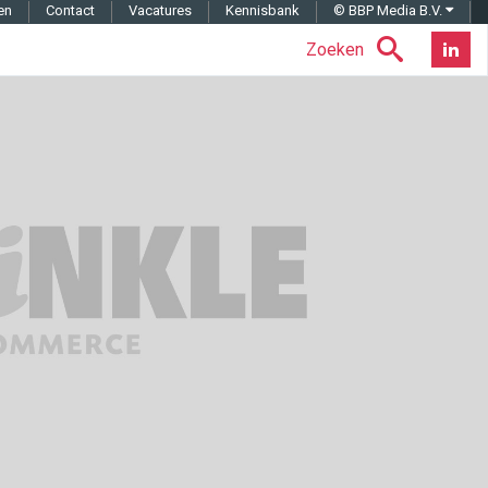
en
Contact
Vacatures
Kennisbank
© BBP Media B.V.
Zoeken
Nieuwsb