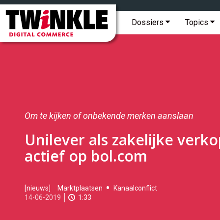
Topmenu
Twinkle
|
Hoofdmenu
Dossiers
Topics
Digital
Commerce
Om te kijken of onbekende merken aanslaan
Unilever als zakelijke verk
actief op bol.com
2019-
[nieuws]
Marktplaatsen
Kanaalconflict
06-
14-06-2019
1:33
14T12:06:00
2019-