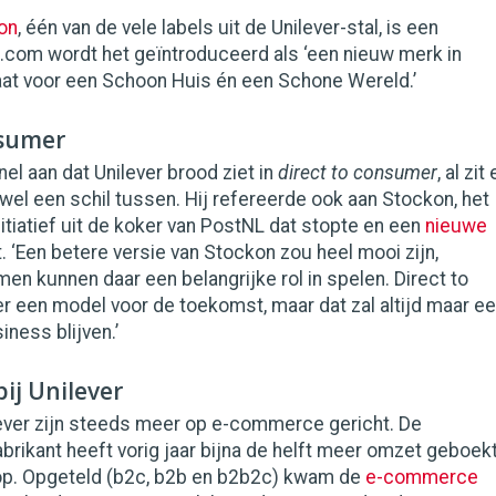
on
, één van de vele labels uit de Unilever-stal, is een
l.com wordt het geïntroduceerd als ‘een nieuw merk in
aat voor een Schoon Huis én een Schone Wereld.’
nsumer
nel aan dat Unilever brood ziet in
direct to consumer
, al zit 
el een schil tussen. Hij refereerde ook aan Stockon, het
iatief uit de koker van PostNL dat stopte en een
nieuwe
. ‘Een betere versie van Stockon zou heel mooi zijn,
 kunnen daar een belangrijke rol in spelen. Direct to
r een model voor de toekomst, maar dat zal altijd maar e
iness blijven.’
ij Unilever
lever zijn steeds meer op e-commerce gericht. De
rikant heeft vorig jaar bijna de helft meer omzet geboek
koop. Opgeteld (b2c, b2b en b2b2c) kwam de
e-commerce