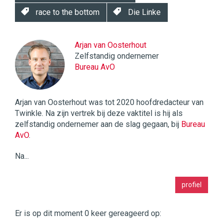
race to the bottom
Die Linke
Arjan van Oosterhout
Zelfstandig ondernemer
Bureau AvO
Arjan van Oosterhout was tot 2020 hoofdredacteur van
Twinkle. Na zijn vertrek bij deze vaktitel is hij als
zelfstandig ondernemer aan de slag gegaan, bij
Bureau
AvO
.
Na...
Twinkle
profiel
|
Digital
Commerce
https://twinklemagazine.nl
Er is op dit moment 0 keer gereageerd op: