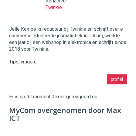
Redacteur
Twinkle
Jelle Kempe is redacteur bij Twinkle en schrijft over e-
commerce. Studeerde journalistiek in Tilburg, werkte
een jaar bij een webshop in elektronica en schrijft sinds
2018 voor Twinkle.
Tips, vragen...
Twinkle
profiel
|
Digital
Commerce
https://twinklemagazine.nl
Er is op dit moment 0 keer gereageerd op:
96
MyCom overgenomen door Max
54
ICT