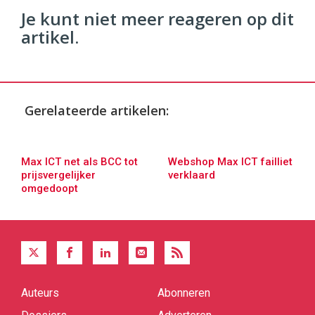
Je kunt niet meer reageren op dit
artikel.
Gerelateerde artikelen:
Max ICT net als BCC tot
Webshop Max ICT failliet
prijsvergelijker
verklaard
omgedoopt
Auteurs
Abonneren
Quick
links