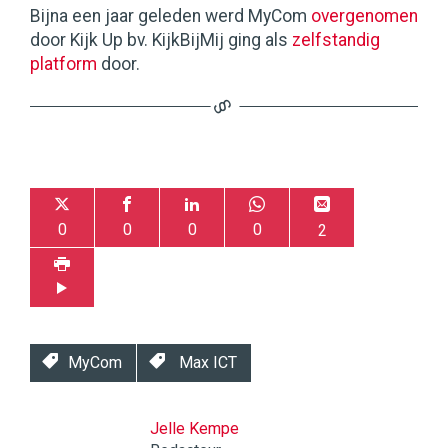
Bijna een jaar geleden werd MyCom
overgenomen
door Kijk Up bv. KijkBijMij ging als
zelfstandig
platform
door.
0
0
0
0
2
MyCom
Max ICT
Jelle Kempe