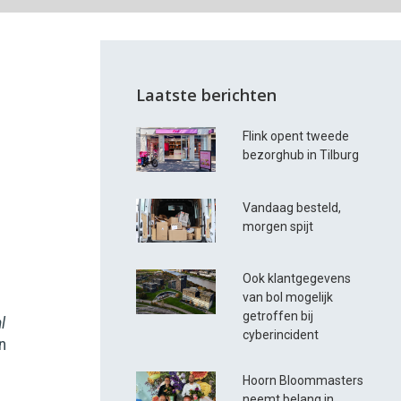
Laatste berichten
Flink opent tweede
bezorghub in Tilburg
Vandaag besteld,
d
morgen spijt
Ook klantgegevens
van bol mogelijk
getroffen bij
nl
cyberincident
jn
Hoorn Bloommasters
neemt belang in