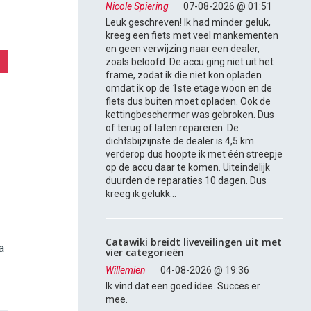
Nicole Spiering
07-08-2026 @ 01:51
Leuk geschreven! Ik had minder geluk,
kreeg een fiets met veel mankementen
en geen verwijzing naar een dealer,
zoals beloofd. De accu ging niet uit het
frame, zodat ik die niet kon opladen
omdat ik op de 1ste etage woon en de
fiets dus buiten moet opladen. Ook de
kettingbeschermer was gebroken. Dus
of terug of laten repareren. De
dichtsbijzijnste de dealer is 4,5 km
verderop dus hoopte ik met één streepje
op de accu daar te komen. Uiteindelijk
duurden de reparaties 10 dagen. Dus
kreeg ik gelukk...
Catawiki breidt liveveilingen uit met
a
vier categorieën
Willemien
04-08-2026 @ 19:36
Ik vind dat een goed idee. Succes er
mee.