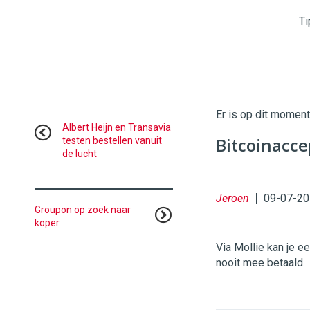
96
54
Ti
Er is op dit momen
Albert Heijn en Transavia
Bitcoinacc
testen bestellen vanuit
de lucht
Jeroen
09-07-20
Groupon op zoek naar
koper
Via Mollie kan je e
nooit mee betaald.