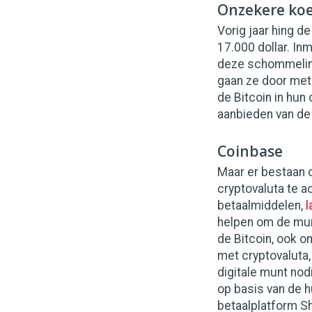
Onzekere koe
Vorig jaar hing d
17.000 dollar. In
deze schommeling
gaan ze door met
de Bitcoin in hun
aanbieden van de
Coinbase
Maar er bestaan 
cryptovaluta te a
betaalmiddelen,
helpen om de munt
de Bitcoin, ook o
met cryptovaluta,
digitale munt nod
op basis van de h
betaalplatform Sh