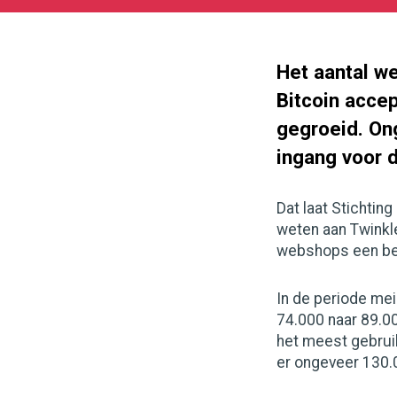
07-
09
1000
562
Het aantal w
Bitcoin accep
gegroeid. On
ingang voor 
Dat laat Stichtin
weten aan Twinkl
webshops een bet
In de periode me
74.000 naar 89.00
het meest gebrui
er ongeveer 130.