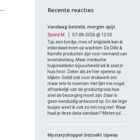
Recente reacties
Vandaag besteld, morgen spijt
Sjoerd M.
07-08-2026 @ 12:50
Tja, een bordje, mes of snijplank kan ik
inderdaad even op wachten. De Dille &
Kamille producten zijn voor niemand van
levensbelang. Maar medische
hulpmiddelen bijvoorbeeld wil ik snel in
huis hoor. Zeker als ze hier opeens op
blijken. Geldt ook voor drukwerk om
maar iets te noemen. Het lijkt me nogal
afhankelijk van de productgroep hoe
snel de bezorging moet zijn. Daar is
geen eenduidig antwoord op. En die lege
busjes weet ik ook zo net nog niet. Waar
haal je deze data vandaan? Meten jul...
Mysteryshopper bezoekt Upway