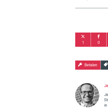
1
0
Betalen
J
Twinkle
|
Je
Digital
St
Commerce
https://
in