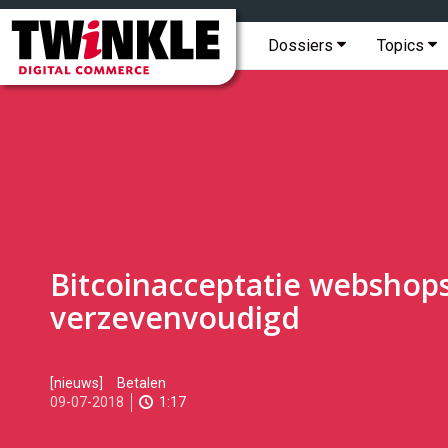
Topmenu
Twinkle
|
Hoofdmenu
Dossiers
Topics
Digital
Commerce
Bitcoinacceptatie webshop
verzevenvoudigd
2018-
[nieuws]
Betalen
07-
09-07-2018
1:17
09T09:42:00
2018-