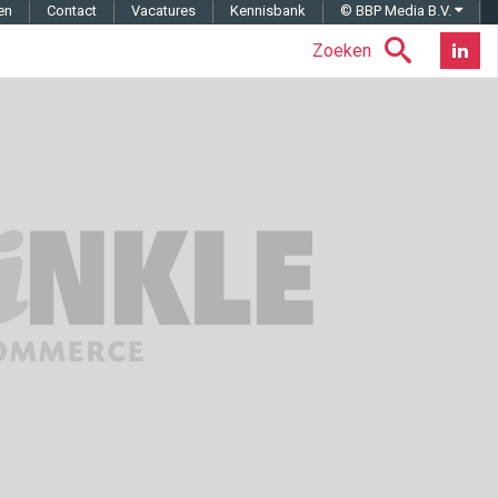
en
Contact
Vacatures
Kennisbank
© BBP Media B.V.
Zoeken
Nieuwsb