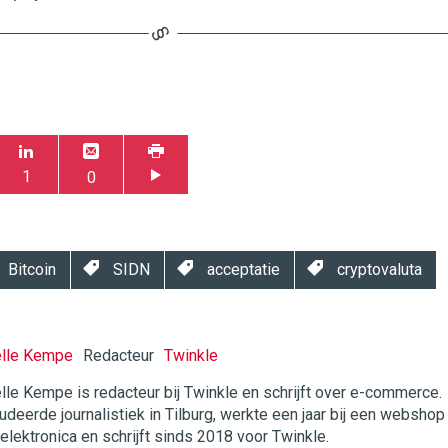
1
0
Bitcoin
SIDN
acceptatie
cryptovaluta
elle Kempe
Redacteur
Twinkle
lle Kempe is redacteur bij Twinkle en schrijft over e-commerce.
udeerde journalistiek in Tilburg, werkte een jaar bij een webshop
twinklemagazine.nl
 elektronica en schrijft sinds 2018 voor Twinkle.