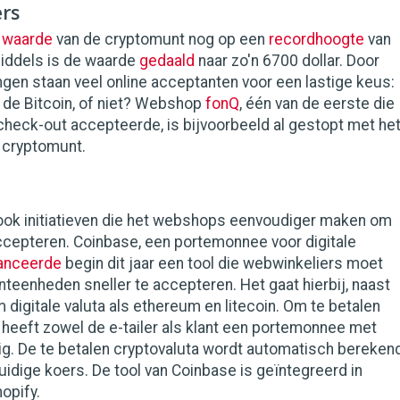
rs
e
waarde
van de cryptomunt nog op een
recordhoogte
van
middels is de waarde
gedaald
naar zo'n 6700 dollar. Door
en staan veel online acceptanten voor een lastige keus:
 de Bitcoin, of niet? Webshop
fonQ
, één van de eerste die
 check-out accepteerde, is bijvoorbeeld al gestopt met he
 cryptomunt.
ook initiatieven die het webshops eenvoudiger maken om
ccepteren. Coinbase, een portemonnee voor digitale
lanceerde
begin dit jaar een tool die webwinkeliers moet
eenheden sneller te accepteren. Het gaat hierbij, naast
m digitale valuta als ethereum en litecoin. Om te betalen
 heeft zowel de e-tailer als klant een portemonnee met
ig. De te betalen cryptovaluta wordt automatisch bereken
uidige koers. De tool van Coinbase is geïntegreerd in
opify.