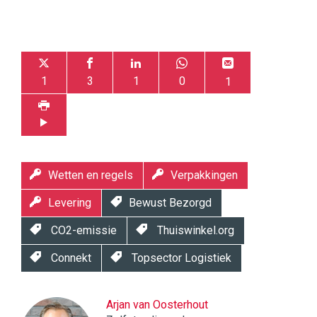
1
3
1
0
1
Wetten en regels
Verpakkingen
Levering
Bewust Bezorgd
CO2-emissie
Thuiswinkel.org
Connekt
Topsector Logistiek
Arjan van Oosterhout