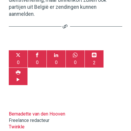
dienstverlening, maar binnenkort zullen ook
partijen uit België er zendingen kunnen
aanmelden.
0
0
0
0
2
Bernadette van den Hooven
Freelance redacteur
Twinkle