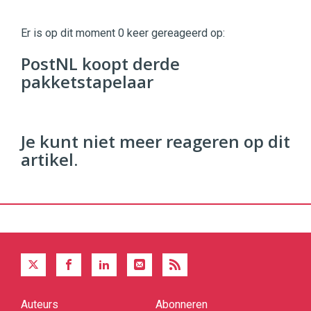
Twinkle
|
Er is op dit moment 0 keer gereageerd op:
Digital
Commerce
https://twinklemagazine.nl
PostNL koopt derde
pakketstapelaar
96
54
Je kunt niet meer reageren op dit
artikel.
Auteurs
Abonneren
Quick