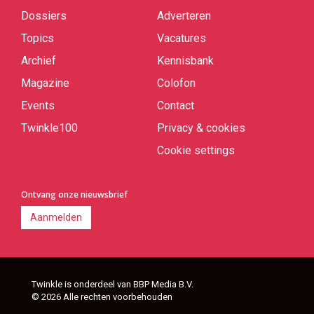
links
Dossiers
Adverteren
Topics
Vacatures
Archief
Kennisbank
Magazine
Colofon
Events
Contact
Twinkle100
Privacy & cookies
Cookie settings
Ontvang onze nieuwsbrief
Aanmelden
Twinkle is onderdeel van BBP Media B.V.
© 2026 Alle rechten voorbehouden