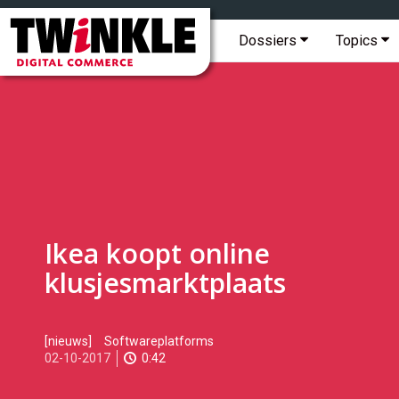
Topmenu
Twinkle
|
Hoofdmenu
Dossiers
Topics
Digital
Commerce
Ikea koopt online
klusjesmarktplaats
2017-
[nieuws]
Softwareplatforms
10-
02-10-2017
0:42
02T11:58:00
2017-