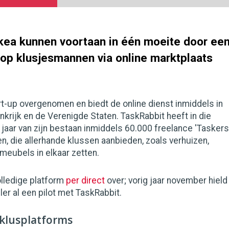
Ikea kunnen voortaan in één moeite door ee
op klusjesmannen via online marktplaats
rt-up overgenomen en biedt de online dienst inmiddels in
nkrijk en de Verenigde Staten. TaskRabbit heeft in die
 jaar van zijn bestaan inmiddels 60.000 freelance 'Taskers
n, die allerhande klussen aanbieden, zoals verhuizen,
eubels in elkaar zetten.
olledige platform
per direct
over; vorig jaar november hield
er al een pilot met TaskRabbit.
klusplatforms