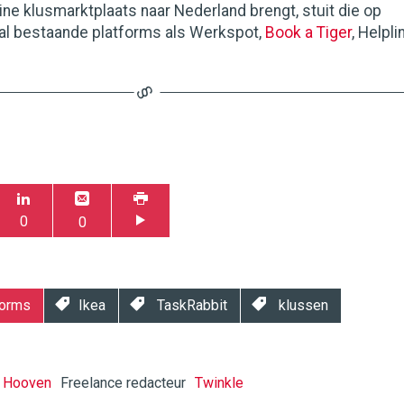
line klusmarktplaats naar Nederland brengt, stuit die op
 al bestaande platforms als Werkspot,
Book a Tiger
, Helpli
0
0
forms
Ikea
TaskRabbit
klussen
n Hooven
Freelance redacteur
Twinkle