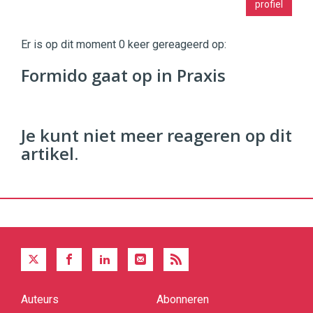
profiel
|
Digital
Commerce
https://twinklemagazine.nl
Er is op dit moment 0 keer gereageerd op:
96
Formido gaat op in Praxis
54
Je kunt niet meer reageren op dit
artikel.
Auteurs
Abonneren
Quick
links