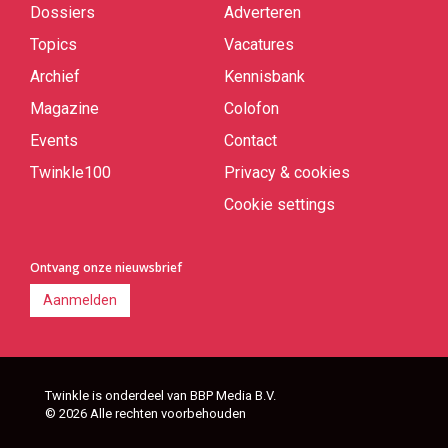
Dossiers
Adverteren
Topics
Vacatures
Archief
Kennisbank
Magazine
Colofon
Events
Contact
Twinkle100
Privacy & cookies
Cookie settings
Ontvang onze nieuwsbrief
Aanmelden
Twinkle is onderdeel van BBP Media B.V.
© 2026 Alle rechten voorbehouden