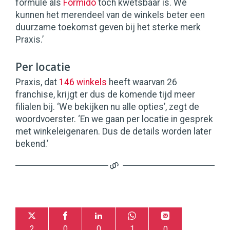
formule als
Formido
toch kwetsbaar is. We
kunnen het merendeel van de winkels beter een
duurzame toekomst geven bij het sterke merk
Praxis.’
Per locatie
Praxis, dat
146 winkels
heeft waarvan 26
franchise, krijgt er dus de komende tijd meer
filialen bij. ‘We bekijken nu alle opties’, zegt de
woordvoerster. ‘En we gaan per locatie in gesprek
met winkeleigenaren. Dus de details worden later
bekend.’
2
0
0
1
0